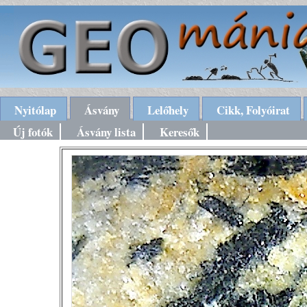
Nyitólap
Ásvány
Lelőhely
Cikk, Folyóirat
Új fotók
Ásvány lista
Keresők