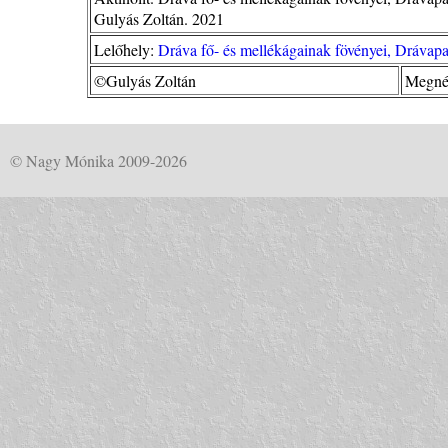
Gulyás Zoltán. 2021
Lelőhely:
Dráva fő- és mellékágainak fövényei, Dráva
©Gulyás Zoltán
Megné
© Nagy Mónika 2009-2026