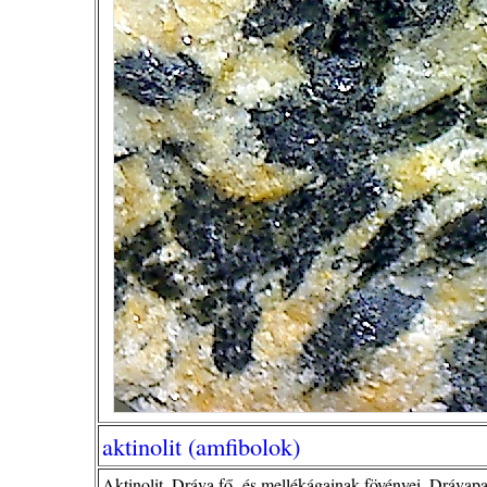
aktinolit (amfibolok)
Aktinolit. Dráva fő- és mellékágainak fövényei, Dráva