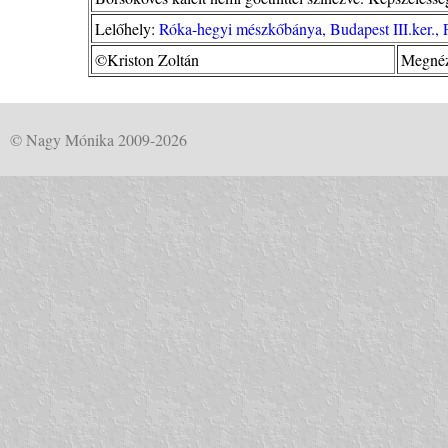
Lelőhely:
Róka-hegyi mészkőbánya, Budapest III.ker., 
©Kriston Zoltán
Megnéz
© Nagy Mónika 2009-2026