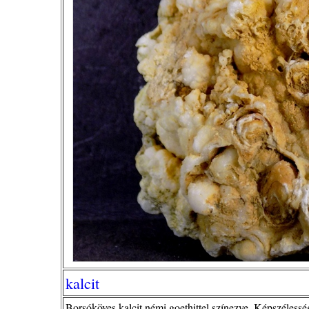
kalcit
Borsóköves kalcit némi goethittel színezve. Képszélessé