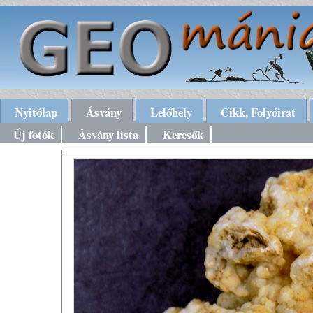
Nyitólap
Ásvány
Lelőhely
Cikk, Folyóirat
Új fotók
Ásvány lista
Keresők