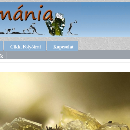
Cikk, Folyóirat
Kapcsolat
ők