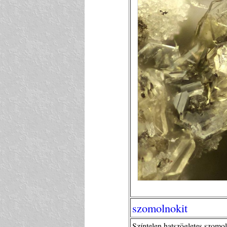
szomolnokit
Színtelen hatszögletes szomo