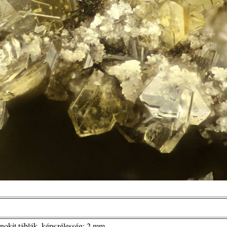
lnokit táblák. képszélesség: 2 mm