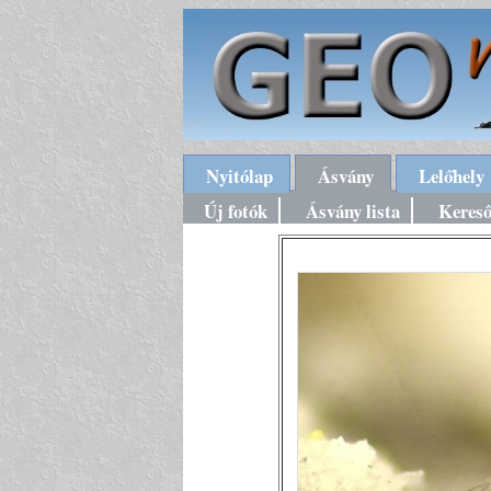
Nyitólap
Ásvány
Lelőhely
Új fotók
Ásvány lista
Keres