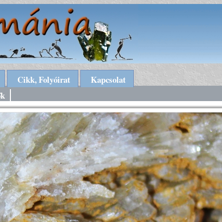
Cikk, Folyóirat
Kapcsolat
ők