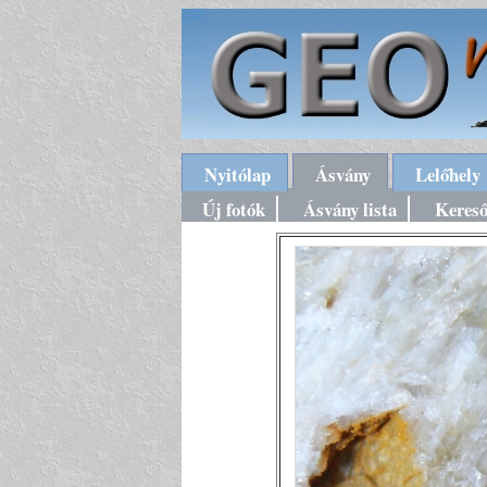
Nyitólap
Ásvány
Lelőhely
Új fotók
Ásvány lista
Keres