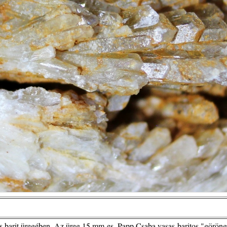
as barit üregében. Az üreg 15 mm-es. Papp Csaba vasas-baritos "göröngy