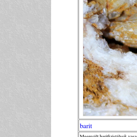
barit
Megnyúlt baritkristályok vas