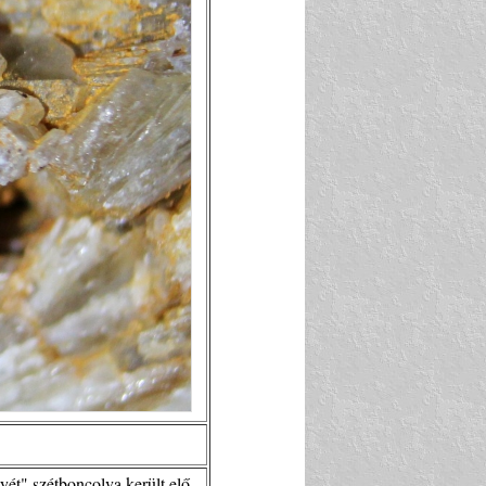
ét" szétboncolva került elő.