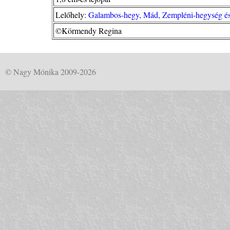
Lelőhely:
Galambos-hegy, Mád, Zempléni-hegység és
©Körmendy Regina
© Nagy Mónika 2009-2026