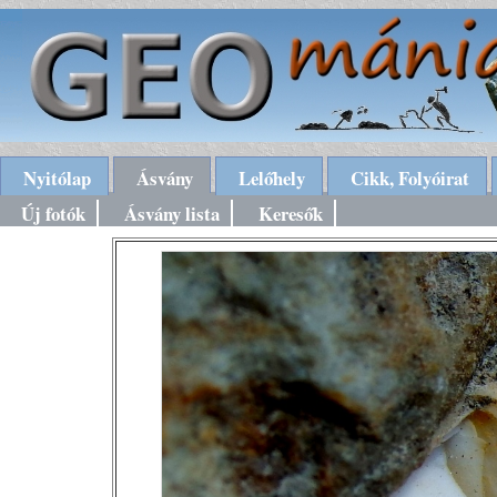
Nyitólap
Ásvány
Lelőhely
Cikk, Folyóirat
Új fotók
Ásvány lista
Keresők