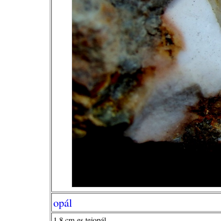
opál
1,8 cm-es tejopál