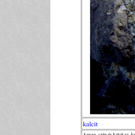
kalcit
Agyag, szén és kalcit az Á