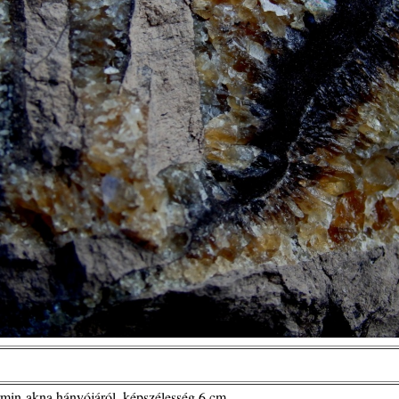
rmin-akna hányójáról, képszélesség 6 cm