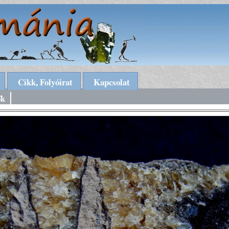
Cikk, Folyóirat
Kapcsolat
ők