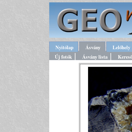
Nyitólap
Ásvány
Lelőhely
Új fotók
Ásvány lista
Keres