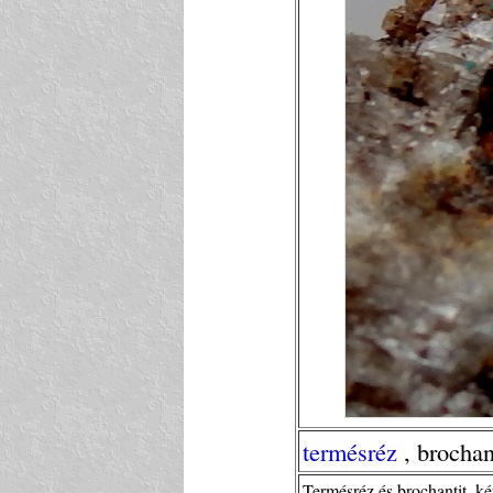
termésréz
, brochan
Termésréz és brochantit, k