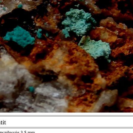
tit
épszélesség 3,5 mm