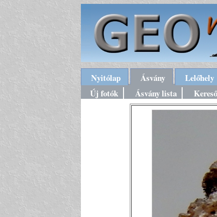
Nyitólap
Ásvány
Lelőhely
Új fotók
Ásvány lista
Keres