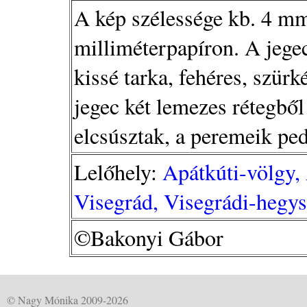
A kép szélessége kb. 4 mm.
milliméterpapíron. A jegec
kissé tarka, fehéres, szürk
jegec két lemezes rétegbő
elcsúsztak, a peremeik ped
Lelőhely:
Apátkúti-völgy, 
Visegrád, Visegrádi-hegy
©Bakonyi Gábor
© Nagy Mónika 2009-2026