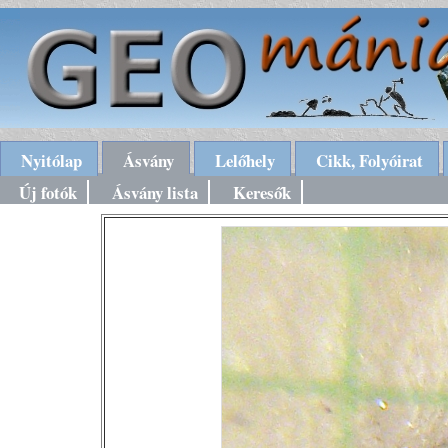
Nyitólap
Ásvány
Lelőhely
Cikk, Folyóirat
Új fotók
Ásvány lista
Keresők