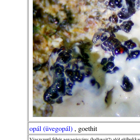
opál (üvegopál)
, goethit
Viaszszerű fehér agyagásvány (halloysit?) alól előbukka