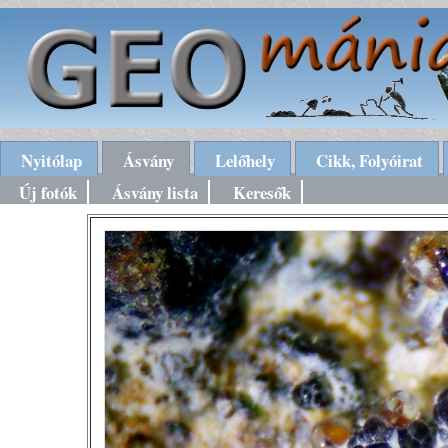
Nyitólap
Ásvány
Lelőhely
Cikk, Folyóirat
Új fotók
Ásvány lista
Keresők