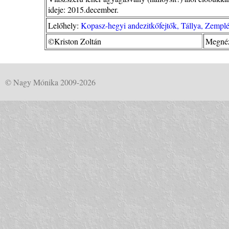
ideje: 2015.december.
Lelőhely:
Kopasz-hegyi andezitkőfejtők, Tállya, Zempl
©Kriston Zoltán
Megnéz
© Nagy Mónika 2009-2026