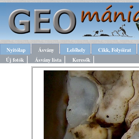
Nyitólap
Ásvány
Lelőhely
Cikk, Folyóirat
Új fotók
Ásvány lista
Keresők