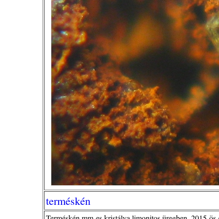
terméskén
Terméskén mm-es kristálya limonitos üregben. 2015-ös 