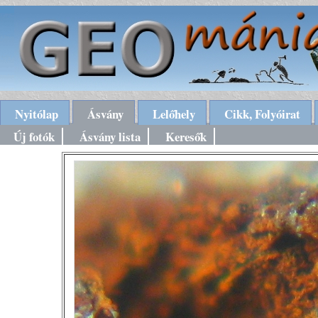
Nyitólap
Ásvány
Lelőhely
Cikk, Folyóirat
Új fotók
Ásvány lista
Keresők