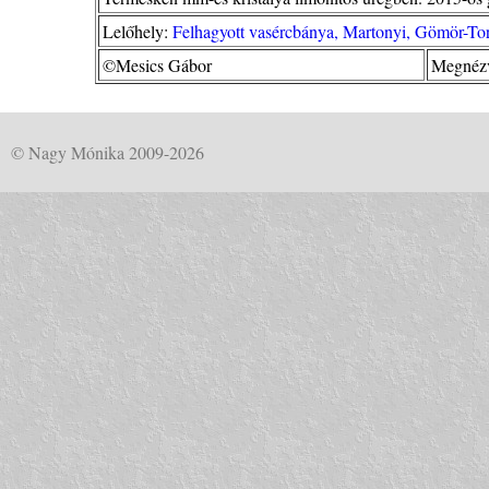
Lelőhely:
Felhagyott vasércbánya, Martonyi, Gömör-Tor
©Mesics Gábor
Megnézv
© Nagy Mónika 2009-2026