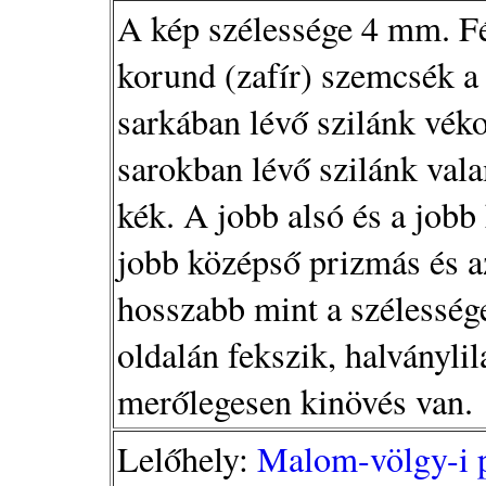
A kép szélessége 4 mm. Fé
korund (zafír) szemcsék a
sarkában lévő szilánk vék
sarokban lévő szilánk vala
kék. A jobb alsó és a jobb 
jobb középső prizmás és a
hosszabb mint a szélessége
oldalán fekszik, halványlil
merőlegesen kinövés van.
Lelőhely:
Malom-völgy-i p