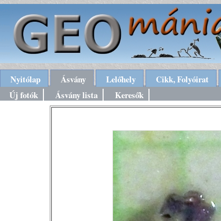
Nyitólap
Ásvány
Lelőhely
Cikk, Folyóirat
Új fotók
Ásvány lista
Keresők