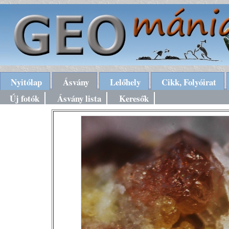
Nyitólap
Ásvány
Lelőhely
Cikk, Folyóirat
Új fotók
Ásvány lista
Keresők