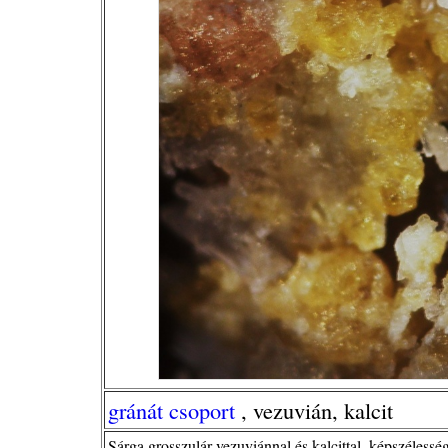
gránát csoport
, vezuvián, kalcit
Sárga grosszulár vezuviánnal és kalcittal, képszélessé