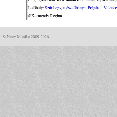
Lelőhely:
Szár-hegy, mészkőbánya, Polgárdi, Velence
©Körmendy Regina
© Nagy Mónika 2009-2026