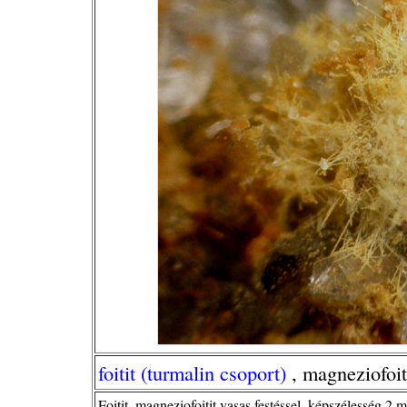
foitit (turmalin csoport)
, magneziofoit
Foitit, magneziofoitit vasas festéssel, képszélesség 2 