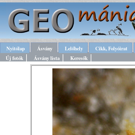
Nyitólap
Ásvány
Lelőhely
Cikk, Folyóirat
Új fotók
Ásvány lista
Keresők