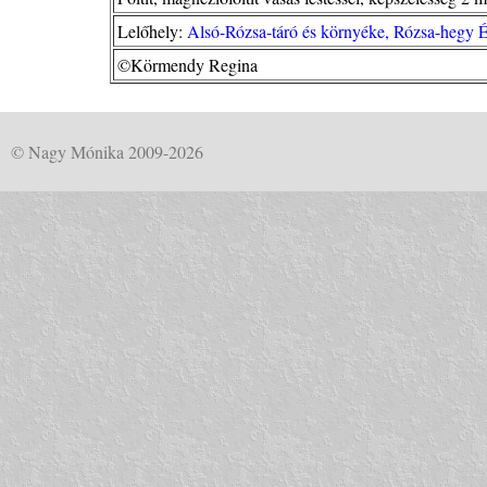
Lelőhely:
Alsó-Rózsa-táró és környéke, Rózsa-hegy 
©Körmendy Regina
© Nagy Mónika 2009-2026