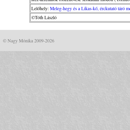
Lelőhely:
Meleg-hegy és a Likas-kő, érckutató táró 
©Tóth László
© Nagy Mónika 2009-2026