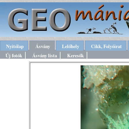
Nyitólap
Ásvány
Lelőhely
Cikk, Folyóirat
Új fotók
Ásvány lista
Keresők