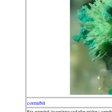
cornubit
Réz-arzenátok összenövése szokatlan módon ( cornubi