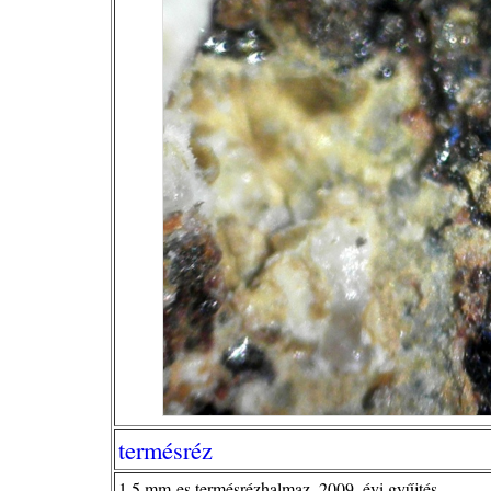
termésréz
1,5 mm-es termésrézhalmaz, 2009. évi gyűjtés