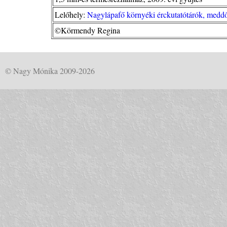
Lelőhely:
Nagylápafő környéki érckutatótárók, meddő
©Körmendy Regina
© Nagy Mónika 2009-2026