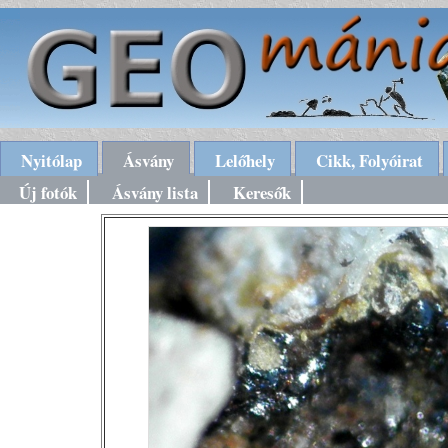
Nyitólap
Ásvány
Lelőhely
Cikk, Folyóirat
Új fotók
Ásvány lista
Keresők