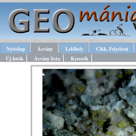
Nyitólap
Ásvány
Lelőhely
Cikk, Folyóirat
Új fotók
Ásvány lista
Keresők