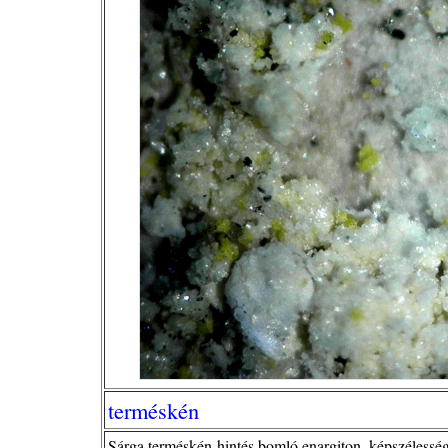
terméskén
Sárga terméskén-hintés bomló enargiton, képszélesség