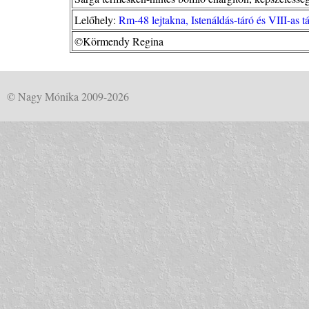
Lelőhely:
Rm-48 lejtakna, Istenáldás-táró és VIII-as
©Körmendy Regina
© Nagy Mónika 2009-2026