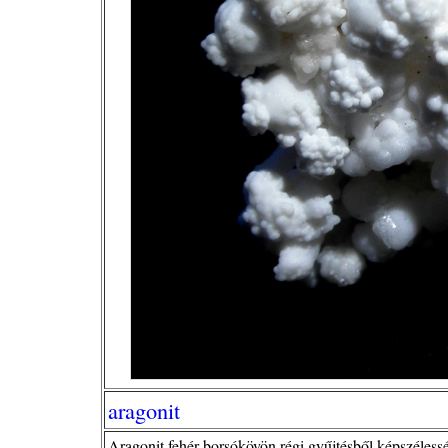
aragonit
Aragonit fehér borsókövön régi gyűjtésből,képszélessé