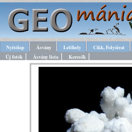
Nyitólap
Ásvány
Lelőhely
Cikk, Folyóirat
Új fotók
Ásvány lista
Keresők