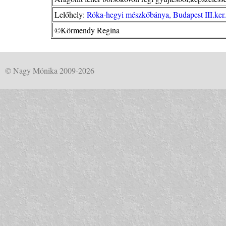
Lelőhely:
Róka-hegyi mészkőbánya, Budapest III.ker.,
©Körmendy Regina
© Nagy Mónika 2009-2026