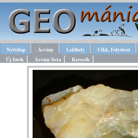
Nyitólap
Ásvány
Lelőhely
Cikk, Folyóirat
Új fotók
Ásvány lista
Keresők