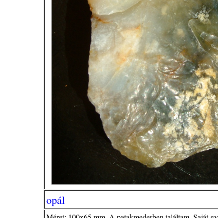
opál
Méret: 100x65 mm. A patakmederben találtam. Saját gy