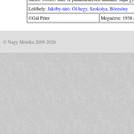
Lelőhely:
Jakóby-táró, Ól-hegy, Szokolya, Börzsöny
©Gál Péter
Megnézve: 1938 
© Nagy Mónika 2009-2026