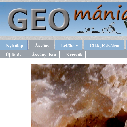
Nyitólap
Ásvány
Lelőhely
Cikk, Folyóirat
Új fotók
Ásvány lista
Keresők