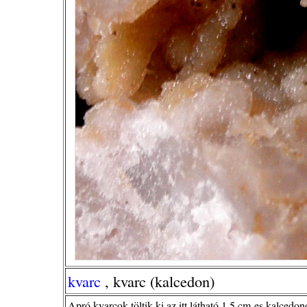
kvarc
, kvarc (kalcedon)
Apró kvarcok töltik ki az itt látható 1,5 cm-es kalcedo