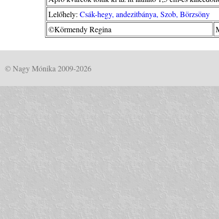
Lelőhely:
Csák-hegy, andezitbánya, Szob, Börzsöny
©Körmendy Regina
M
© Nagy Mónika 2009-2026