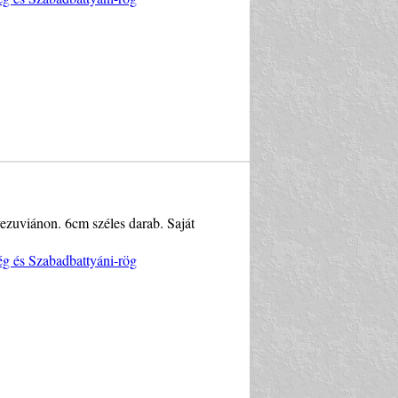
vezuviánon. 6cm széles darab. Saját
ég és Szabadbattyáni-rög