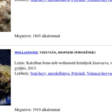
Megnézve: 1845 alkalommal
wollastonit
, vezuvián, diopszid (piroxének)
Leírás: Kalcitban benn-nőtt wollastonit kristályok kisavazva, 
gyűjtés, 2013.
Lelőhely:
Szár-hegy, mészkőbánya, Polgárdi, Velencei-hegys
Megnézve: 1919 alkalommal