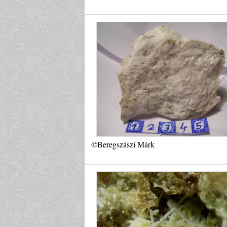
©Beregszászi Márk