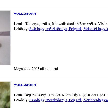
wollastonit
Leírás: Tömeges, szálas, üde wollastonit. 6,5cm széles. Vásáro
Lelőhely:
Szár-hegy, mészkőbánya, Polgárdi, Velencei-hegys
Megnézve: 2005 alkalommal
wollastonit
Leírás: képszélesség:3,1mm;ex Körmendy Regina 2011-(201
Lelőhely:
Szár-hegy, mészkőbánya, Polgárdi, Velencei-hegys