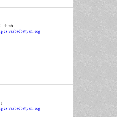
lt darab.
ég és Szabadbattyáni-rög
1)
ég és Szabadbattyáni-rög