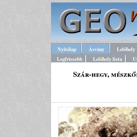
Nyitólap
Ásvány
Lelőhely
Legfrissebb
Lelőhely lista
U
Szár-hegy, mészkő