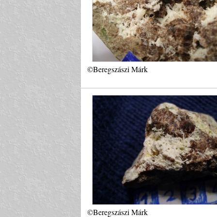
©Beregszászi Márk
©Beregszászi Márk