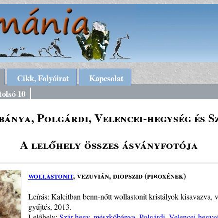
Cikk, Folyóirat
Kapcsolat
tolsó 10
bánya, Polgárdi, Velencei-hegység és 
A lelőhely összes ásványfotója
wollastonit
, vezuvián, diopszid (piroxének)
Leírás: Kalcitban benn-nőtt wollastonit kristályok kisavazva, 
gyűjtés, 2013.
Lelőhely:
Szár-hegy, mészkőbánya, Polgárdi, Velencei-hegys