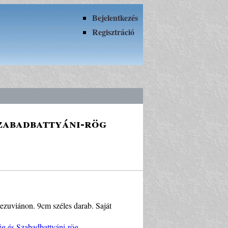
Bejelentkezés
Regisztráció
Szabadbattyáni-rög
vezuviánon. 9cm széles darab. Saját
ég és Szabadbattyáni-rög