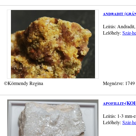
andradit (grá
Leírás: Andradit,
Lelőhely:
Szár-h
©Körmendy Regina
Megnézve: 1749
apofillit-(KO
Leírás: 1-3 mm-es
Lelőhely:
Szár-h