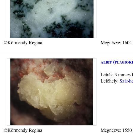
©Körmendy Regina
Megnézve: 1604
albit (plagiok
Leírás: 3 mm-es f
Lelőhely:
Szár-h
©Körmendy Regina
Megnézve: 1550