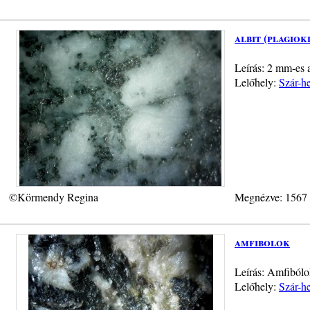
albit (plagiok
Leírás: 2 mm-es a
Lelőhely:
Szár-h
©Körmendy Regina
Megnézve: 1567
amfibolok
Leírás: Amfibólo
Lelőhely:
Szár-h