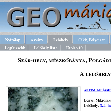
Nyitólap
Ásvány
Lelőhely
Cikk, Folyóirat
Legfrissebb
Lelőhely lista
Utolsó 10
Szár-hegy, mészkőbánya, Polgárd
A lelőhely
aktinolit (am
Leírás: Mikroszko
Lelőhely:
Szár-h