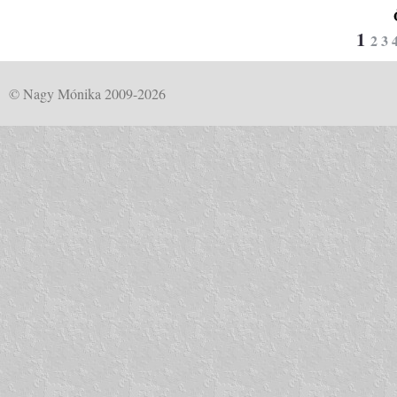
1
2
3
© Nagy Mónika 2009-2026