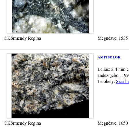
©Körmendy Regina
Megnézve: 1535
amfibolok
Leírás: 2-4 mm-es
andezitjéből, 199
Lelőhely:
Szár-h
©Körmendy Regina
Megnézve: 1650