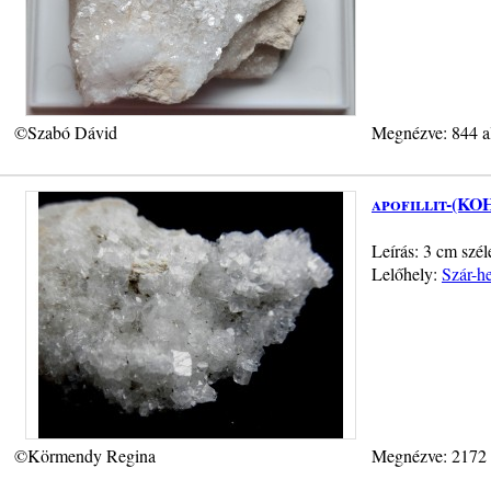
©Szabó Dávid
Megnézve: 844 a
apofillit-(KO
Leírás: 3 cm széle
Lelőhely:
Szár-h
©Körmendy Regina
Megnézve: 2172