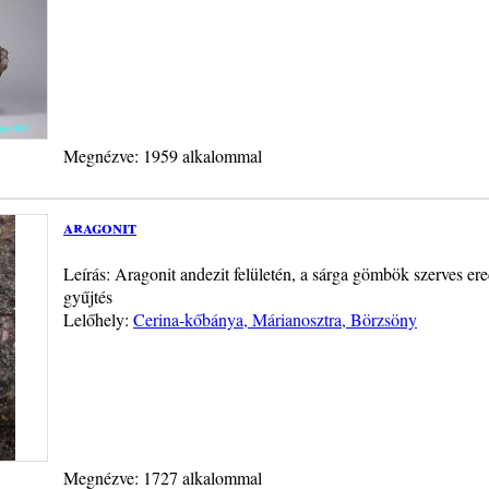
Megnézve: 1959 alkalommal
aragonit
Leírás: Aragonit andezit felületén, a sárga gömbök szerves er
gyűjtés
Lelőhely:
Cerina-kőbánya, Márianosztra, Börzsöny
Megnézve: 1727 alkalommal