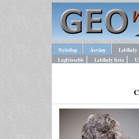
Nyitólap
Ásvány
Lelőhely
Legfrissebb
Lelőhely lista
U
C