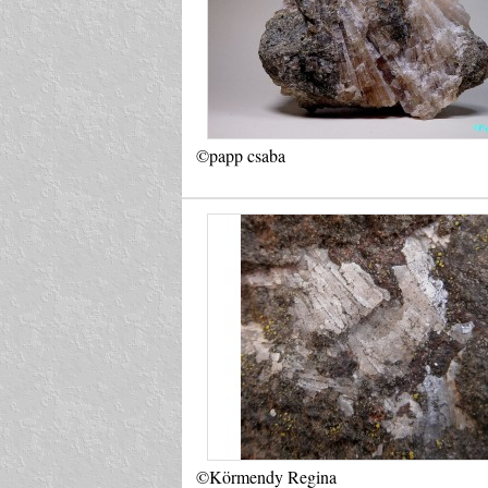
©papp csaba
©Körmendy Regina