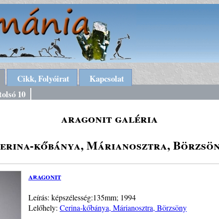
Cikk, Folyóirat
Kapcsolat
tolsó 10
aragonit galéria
erina-kőbánya, Márianosztra, Börzsö
aragonit
Leírás: képszélesség:135mm; 1994
Lelőhely:
Cerina-kőbánya, Márianosztra, Börzsöny