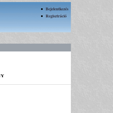
Bejelentkezés
Regisztráció
ny