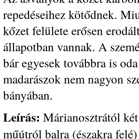
repedéseihez kötődnek. Mi
kőzet felülete erősen erodál
állapotban vannak. A szemét
bár egyesek továbbra is od
madarászok nem nagyon szer
bányában.
Leírás:
Márianosztrától két
műútról balra (északra felé)