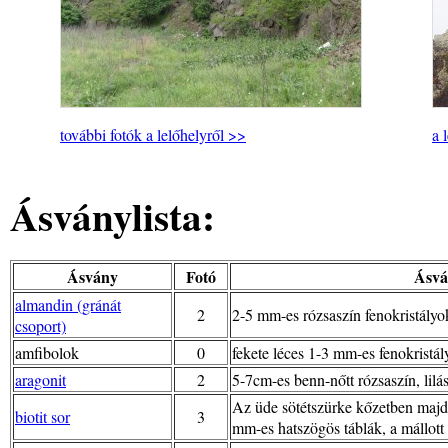
további fotók a lelőhelyről >>
a 
Ásványlista:
Ásvány
Fotó
Ásvá
almandin (gránát
2
2-5 mm-es rózsaszín fenokristályok
csoport)
amfibolok
0
fekete léces 1-3 mm-es fenokristál
aragonit
2
5-7cm-es benn-nőtt rózsaszín, lilá
Az üde sötétszürke kőzetben majd
biotit sor
3
mm-es hatszögös táblák, a mállott