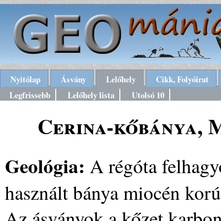
Nyitólap
Ásvány
Lelőhely
Cikk, Folyóirat
Legfrissebb
Lelőhely lista
Utolsó 10
Cerina-kőbánya, 
Geológia:
A régóta felhagy
használt bánya miocén korú b
Az ásványok a kőzet karbon