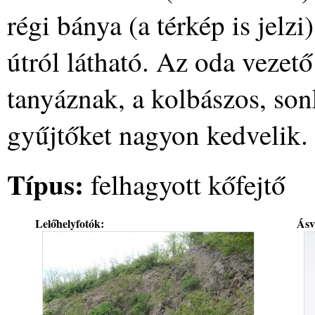
régi bánya (a térkép is jelz
útról látható. Az oda vezet
tanyáznak, a kolbászos, so
gyűjtőket nagyon kedvelik.
Típus:
felhagyott kőfejtő
Lelőhelyfotók:
Ásv