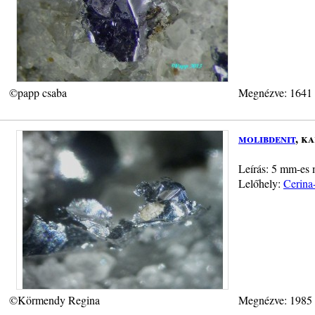
©papp csaba
Megnézve: 1641
molibdenit
, k
Leírás: 5 mm-es 
Lelőhely:
Cerina
©Körmendy Regina
Megnézve: 1985