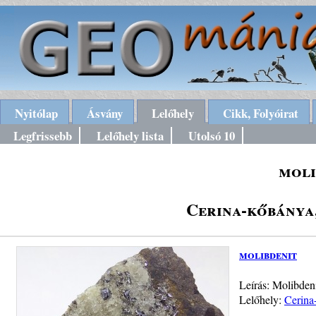
Nyitólap
Ásvány
Lelőhely
Cikk, Folyóirat
Legfrissebb
Lelőhely lista
Utolsó 10
moli
Cerina-kőbánya
molibdenit
Leírás: Molibdeni
Lelőhely:
Cerina