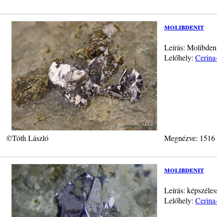
molibdenit
Leírás: Molibden
Lelőhely:
Cerina
©Tóth László
Megnézve: 1516
molibdenit
Leírás: képszéle
Lelőhely:
Cerina