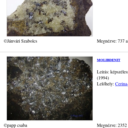
©Jánvári Szabolcs
Megnézve: 737 a
molibdenit
Leírás: képszéle
(1994)
Lelőhely:
Cerina
©papp csaba
Megnézve: 2352