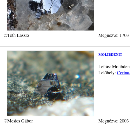
©Tóth László
Megnézve: 1703
molibdenit
Leírás: Molibdeni
Lelőhely:
Cerina
©Mesics Gábor
Megnézve: 2003