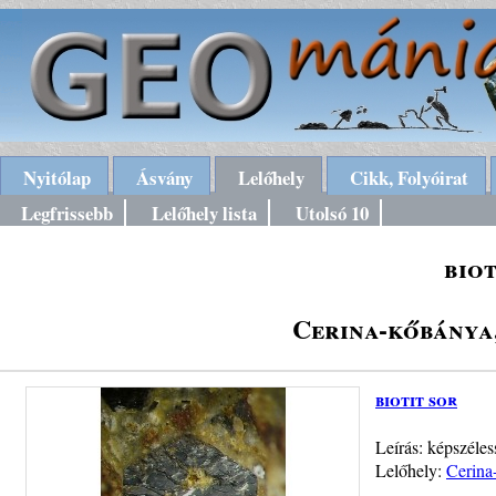
Nyitólap
Ásvány
Lelőhely
Cikk, Folyóirat
Legfrissebb
Lelőhely lista
Utolsó 10
biot
Cerina-kőbánya
biotit sor
Leírás: képszéle
Lelőhely:
Cerina