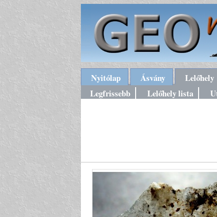
Nyitólap
Ásvány
Lelőhely
Legfrissebb
Lelőhely lista
U