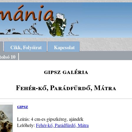
Cikk, Folyóirat
Kapcsolat
tolsó 10
gipsz galéria
Fehér-kő, Parádfürdő, Mátra
gipsz
Leírás: 4 cm-es gipszkéreg, ajándék
Lelőhely:
Fehér-kő, Parádfürdő, Mátra