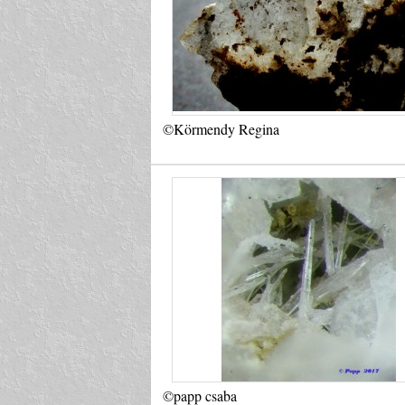
©Körmendy Regina
©papp csaba