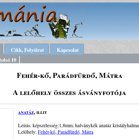
Cikk, Folyóirat
Kapcsolat
tolsó 10
Fehér-kő, Parádfürdő, Mátra
A lelőhely összes ásványfotója
anatáz
, illit
Leírás: képszélesség:1,8mm; halványkék anatáz kristályhalmazo
Lelőhely:
Fehér-kő, Parádfürdő, Mátra