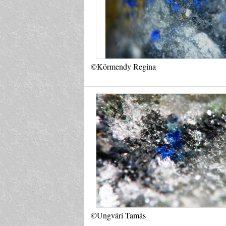
©Körmendy Regina
©Ungvári Tamás