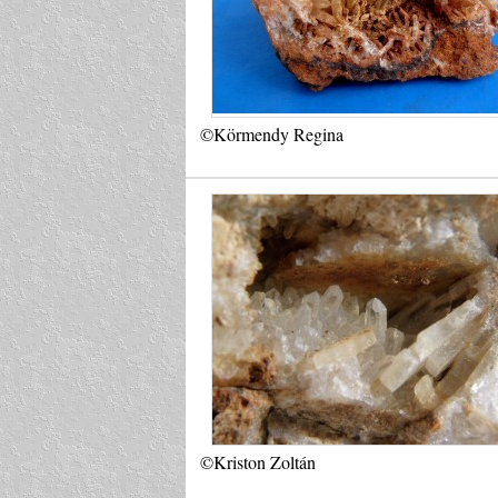
©Körmendy Regina
©Kriston Zoltán