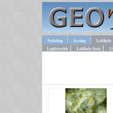
Nyitólap
Ásvány
Lelőhely
Legfrissebb
Lelőhely lista
U