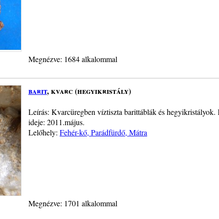
Megnézve: 1684 alkalommal
barit
, kvarc (hegyikristály)
Leírás: Kvarcüregben víztiszta barittáblák és hegyikristályok.
ideje: 2011.május.
Lelőhely:
Fehér-kő, Parádfürdő, Mátra
Megnézve: 1701 alkalommal