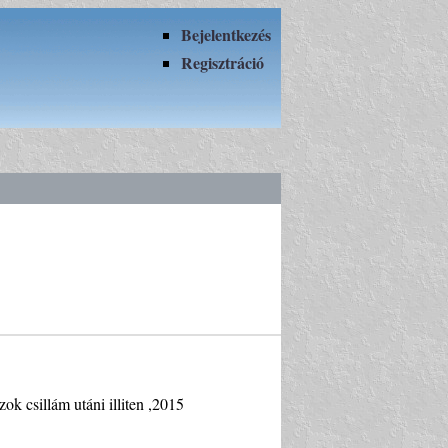
Bejelentkezés
Regisztráció
k csillám utáni illiten ,2015