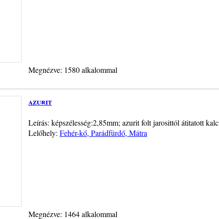
Megnézve: 1580 alkalommal
azurit
Leírás: képszélesség:2,85mm; azurit folt jarosittól átitatott kal
Lelőhely:
Fehér-kő, Parádfürdő, Mátra
Megnézve: 1464 alkalommal