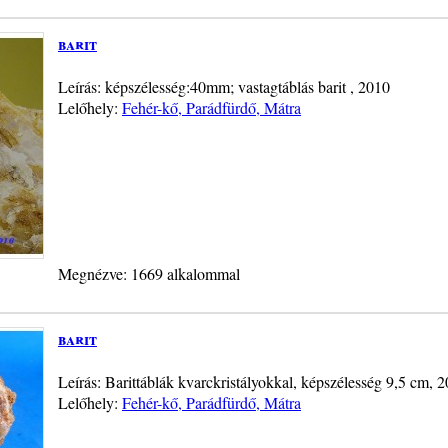
barit
Leírás: képszélesség:40mm; vastagtáblás barit , 2010
Lelőhely:
Fehér-kő, Parádfürdő, Mátra
Megnézve: 1669 alkalommal
barit
Leírás: Barittáblák kvarckristályokkal, képszélesség 9,5 cm, 2
Lelőhely:
Fehér-kő, Parádfürdő, Mátra