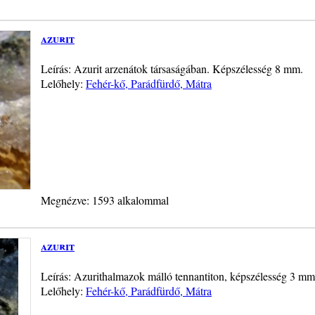
azurit
Leírás: Azurit arzenátok társaságában. Képszélesség 8 mm.
Lelőhely:
Fehér-kő, Parádfürdő, Mátra
Megnézve: 1593 alkalommal
azurit
Leírás: Azurithalmazok málló tennantiton, képszélesség 3 mm,
Lelőhely:
Fehér-kő, Parádfürdő, Mátra