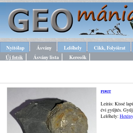
Nyitólap
Ásvány
Lelőhely
Cikk, Folyóirat
Új fotók
Ásvány lista
Keresők
pirit
Leírás: Kissé la
évi gyűjtés. Gyű
Lelőhely:
Hetény