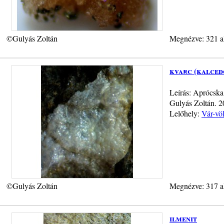
©Gulyás Zoltán
Megnézve: 321 a
kvarc (kalced
Leírás: Aprócska
Gulyás Zoltán. 
Lelőhely:
Vár-vö
©Gulyás Zoltán
Megnézve: 317 a
ilmenit