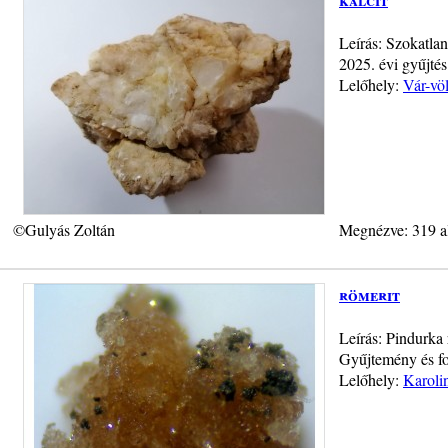
Leírás: Szokatla
2025. évi gyűjté
Lelőhely:
Vár-vö
©Gulyás Zoltán
Megnézve: 319 a
römerit
Leírás: Pindurka
Gyűjtemény és fo
Lelőhely:
Karoli