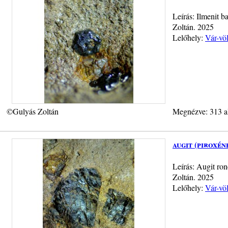
Leírás: Ilmenit 
Zoltán. 2025
Lelőhely:
Vár-vö
©Gulyás Zoltán
Megnézve: 313 a
augit (piroxén
Leírás: Augit ro
Zoltán. 2025
Lelőhely:
Vár-vö