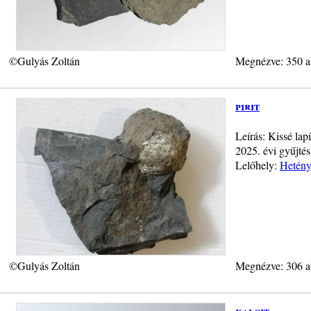
©Gulyás Zoltán
Megnézve: 350 a
pirit
Leírás: Kissé la
2025. évi gyűjté
Lelőhely:
Hetény
©Gulyás Zoltán
Megnézve: 306 a
kalcit