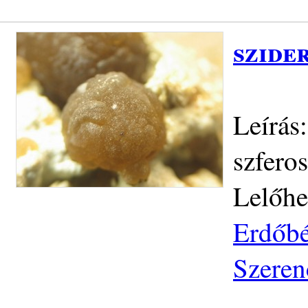
szide
Leírás
szfero
Lelőhe
Erdőbé
Szeren