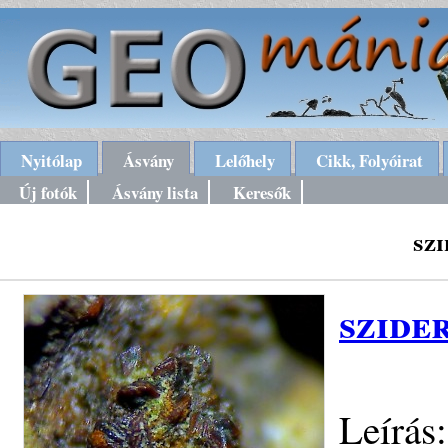
Nyitólap
Ásvány
Lelőhely
Cikk, Folyóirat
Új fotók
Ásvány lista
Keresők
szi
szide
Leírás