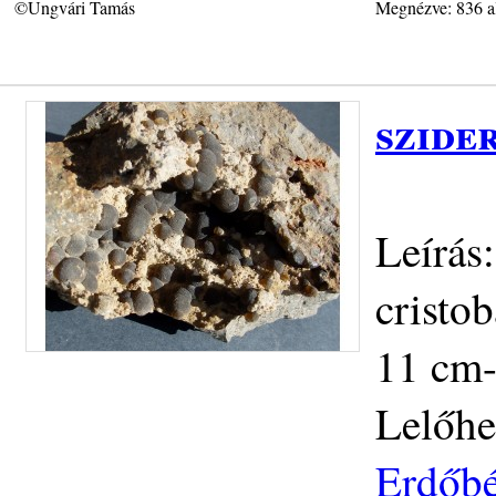
©Ungvári Tamás
Megnézve: 836 a
szide
Leírás:
cristob
11 cm-
Lelőhe
Erdőbé