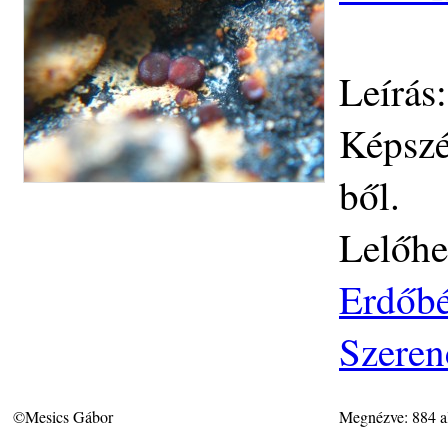
Leírás:
Képszé
ből.
Lelőhe
Erdőbé
Szeren
©Mesics Gábor
Megnézve: 884 a