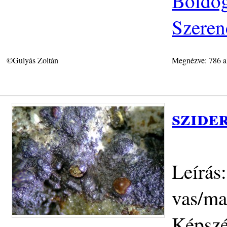
Boldog
Szeren
©Gulyás Zoltán
Megnézve: 786 a
szide
Leírás:
vas/ma
Képszé