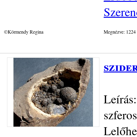
Szeren
©Körmendy Regina
Megnézve: 1224
szide
Leírás
szferos
Lelőhe