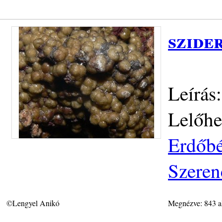
szide
Leírás
Lelőhe
Erdőbé
Szeren
©Lengyel Anikó
Megnézve: 843 a