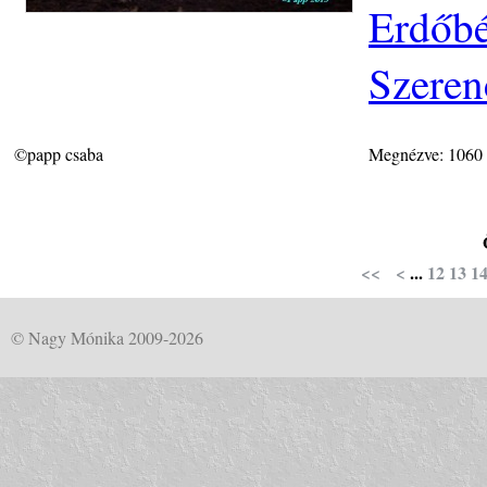
Erdőbé
Szeren
©papp csaba
Megnézve: 1060
<<
<
...
12
13
1
© Nagy Mónika 2009-2026