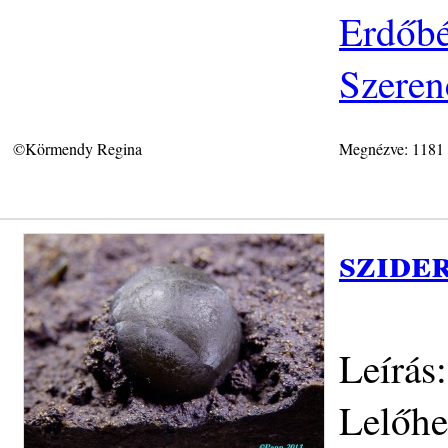
Erdőbé
Szeren
©Körmendy Regina
Megnézve: 1181
szide
Leírás
Lelőhe