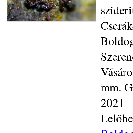
szideri
Cserák-
Boldog
Szeren
Vásáro
mm. Gy
2021
Lelőhe