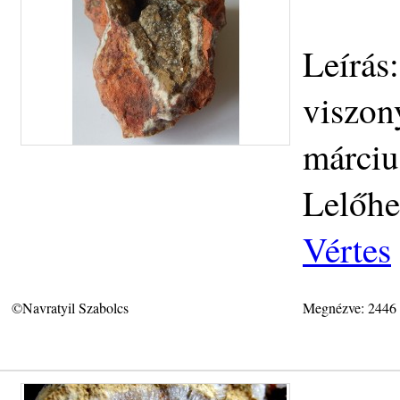
Leírás
viszon
márciu
Lelőhe
Vértes
©Navratyil Szabolcs
Megnézve: 2446