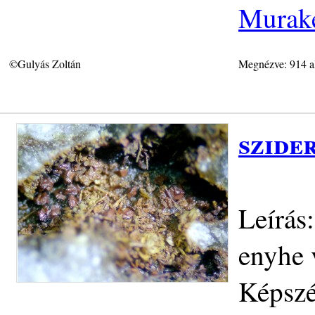
Murake
©Gulyás Zoltán
Megnézve: 914 a
szider
Leírás:
enyhe 
Képszé