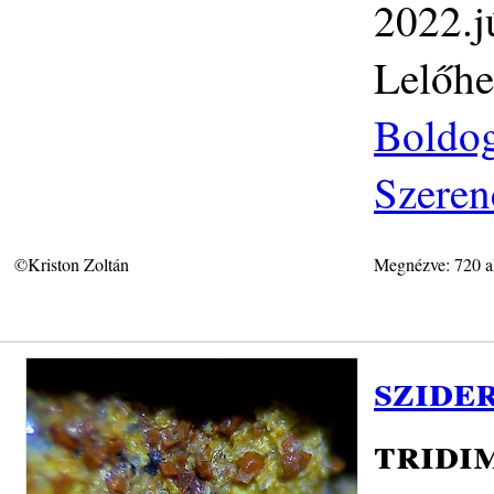
2022.j
Lelőhe
Boldog
Szeren
©Kriston Zoltán
Megnézve: 720 a
szider
tridi