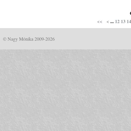
<<
<
...
12
13
1
© Nagy Mónika 2009-2026