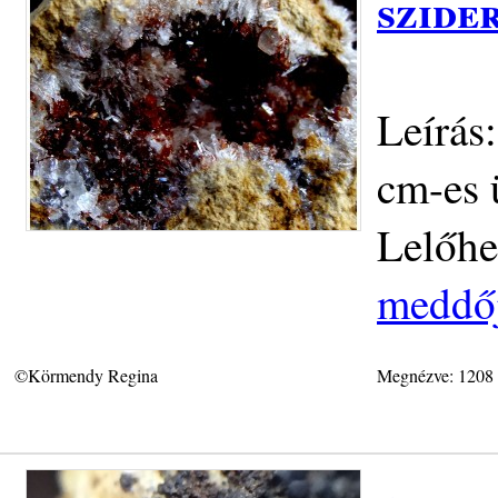
szider
Leírás:
cm-es 
Lelőhe
meddőj
©Körmendy Regina
Megnézve: 1208