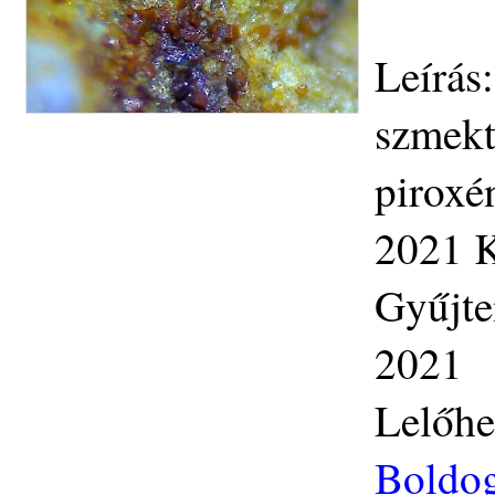
Leírás:
szmekti
piroxé
2021 K
Gyűjte
2021
Lelőhe
Boldog