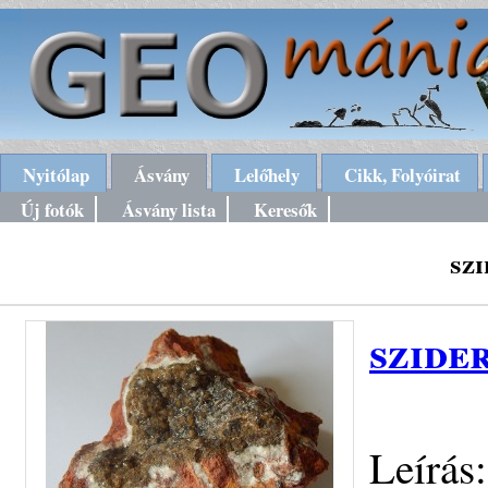
Nyitólap
Ásvány
Lelőhely
Cikk, Folyóirat
Új fotók
Ásvány lista
Keresők
szi
szider
Leírás