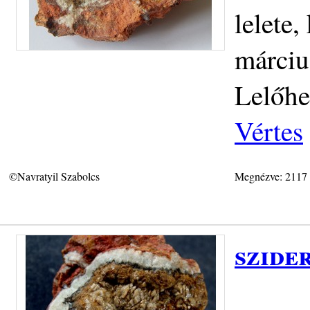
lelete
márciu
Lelőhe
Vértes
©Navratyil Szabolcs
Megnézve: 2117
szider