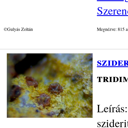
Szeren
©Gulyás Zoltán
Megnézve: 815 a
szider
tridi
Leírás
szideri