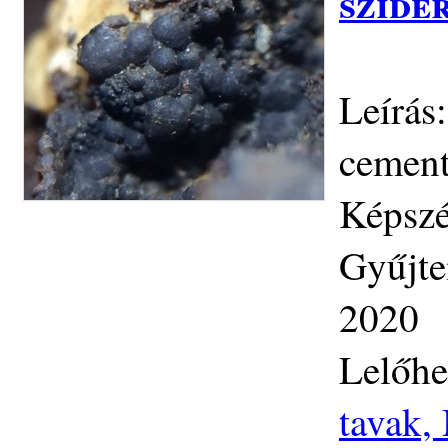
szide
Leírás
cement
Képszé
Gyűjte
2020
Lelőhe
tavak,