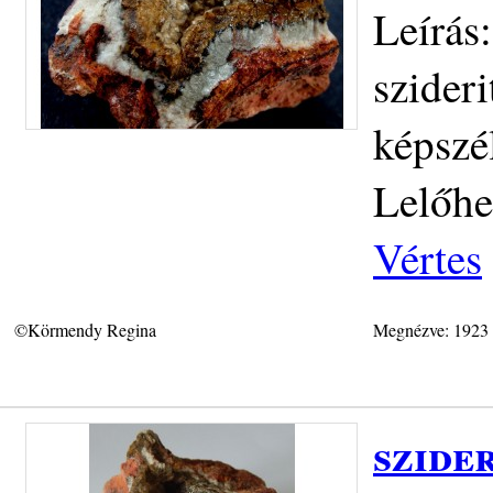
Leírás:
szideri
képszé
Lelőhe
Vértes
©Körmendy Regina
Megnézve: 1923
szider