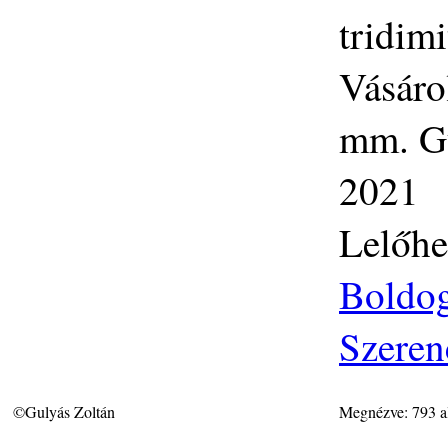
tridim
Vásáro
mm. Gy
2021
Lelőhe
Boldog
Szeren
©Gulyás Zoltán
Megnézve: 793 a