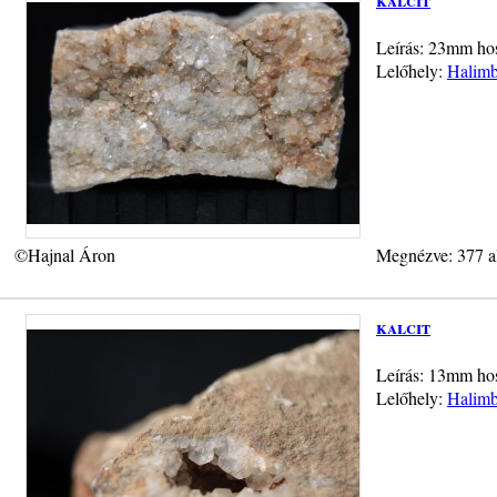
Leírás: 23mm hos
Lelőhely:
Halimb
©Hajnal Áron
Megnézve: 377 a
kalcit
Leírás: 13mm hoss
Lelőhely:
Halimb