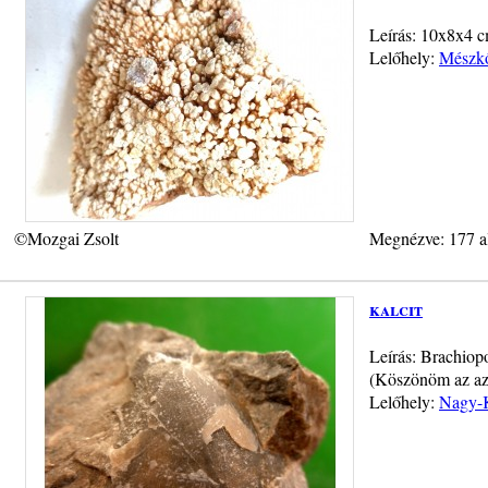
Leírás: 10x8x4 
Lelőhely:
Mészkő
©Mozgai Zsolt
Megnézve: 177 a
kalcit
Leírás: Brachiop
(Köszönöm az azo
Lelőhely:
Nagy-K