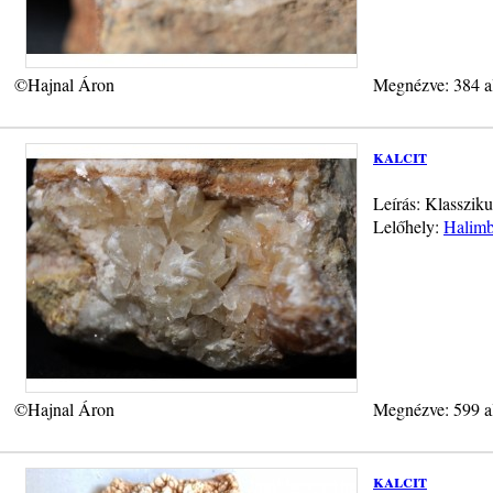
©Hajnal Áron
Megnézve: 384 a
kalcit
Leírás: Klassziku
Lelőhely:
Halimb
©Hajnal Áron
Megnézve: 599 a
kalcit