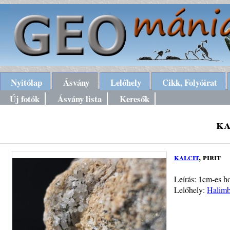
Nyitólap
Ásvány
Lelőhely
Cikk, Folyóirat
Új fotók
Ásvány lista
Keresők
ka
kalcit
, pirit
Leírás: 1cm-es ho
Lelőhely:
Halimb