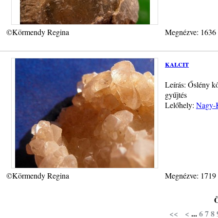
©Körmendy Regina
Megnézve: 1636
kalcit
Leírás: Őslény kő
gyűjtés
Lelőhely:
Nagy-K
©Körmendy Regina
Megnézve: 1719
Ö
<<
<
...
6
7
8