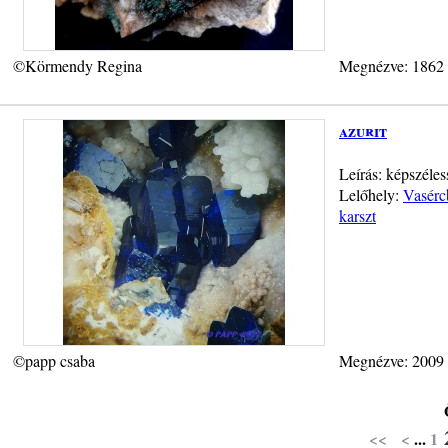
©Körmendy Regina
Megnézve: 1862
azurit
Leírás: képszéles
Lelőhely:
Vasérc
karszt
©papp csaba
Megnézve: 2009
<<
<
...
1