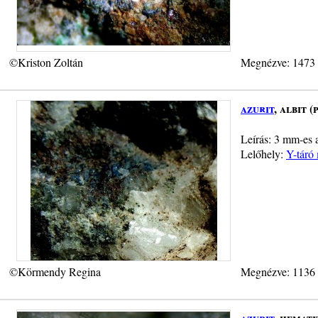
©Kriston Zoltán
Megnézve: 1473
azurit
, albit 
Leírás: 3 mm-es a
Lelőhely:
Y-táró
©Körmendy Regina
Megnézve: 1136
azurit
, hemati