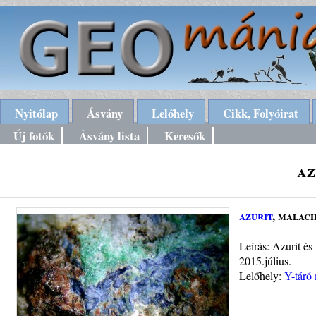
Nyitólap
Ásvány
Lelőhely
Cikk, Folyóirat
Új fotók
Ásvány lista
Keresők
az
azurit
, malach
Leírás: Azurit és
2015.július.
Lelőhely:
Y-táró