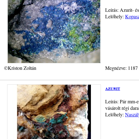
Leírás: Azurit- é
Lelőhely:
Kopasz
©Kriston Zoltán
Megnézve: 1187
azurit
Leírás: Pár mm-e
vásárolt régi dar
Lelőhely:
Naszál