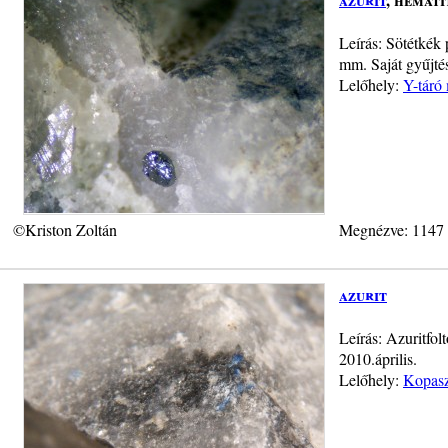
Leírás: Sötétkék 
mm. Saját gyűjté
Lelőhely:
Y-táró
©Kriston Zoltán
Megnézve: 1147
azurit
Leírás: Azuritfol
2010.április.
Lelőhely:
Kopasz