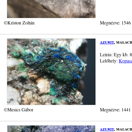
©Kriston Zoltán
Megnézve: 1546
azurit
, malach
Leírás: Egy kb. 8
Lelőhely:
Kopasz
©Mesics Gábor
Megnézve: 1441
azurit
, malach