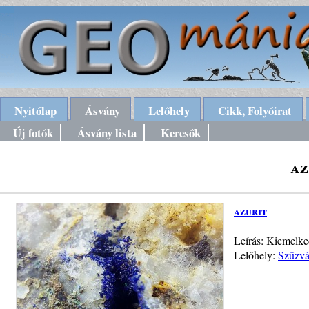
Nyitólap
Ásvány
Lelőhely
Cikk, Folyóirat
Új fotók
Ásvány lista
Keresők
az
azurit
Leírás: Kiemelke
Lelőhely:
Szűzvá