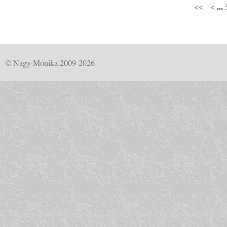
<<
<
...
© Nagy Mónika 2009-2026