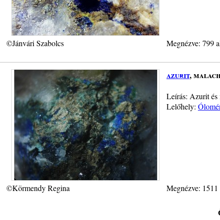
©Jánvári Szabolcs
Megnézve: 799 a
azurit
, malach
Leírás: Azurit és
Lelőhely:
Ólomér
©Körmendy Regina
Megnézve: 1511