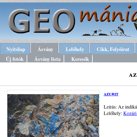
Nyitólap
Ásvány
Lelőhely
Cikk, Folyóirat
Új fotók
Ásvány lista
Keresők
az
azurit
Leírás: Az indiká
Lelőhely:
Kozári