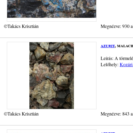
©Takács Krisztián
Megnézve: 930 a
azurit
, malach
Leírás: A törmel
Lelőhely:
Kozári
©Takács Krisztián
Megnézve: 843 a
azurit