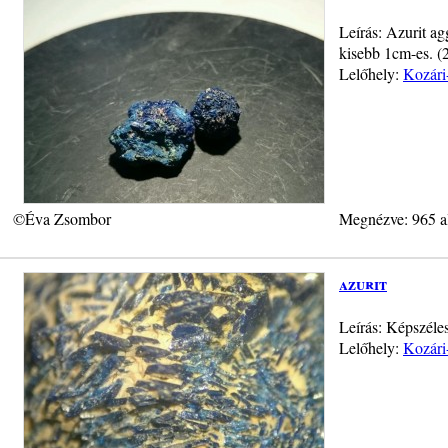
Leírás: Azurit a
kisebb 1cm-es. (
Lelőhely:
Kozári
©Éva Zsombor
Megnézve: 965 a
azurit
Leírás: Képszéle
Lelőhely:
Kozári