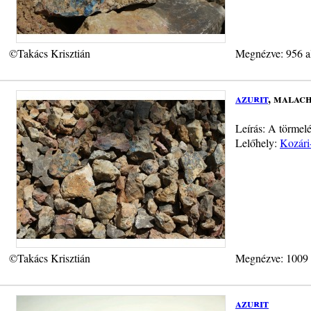
©Takács Krisztián
Megnézve: 956 a
azurit
, malach
Leírás: A törmel
Lelőhely:
Kozári
©Takács Krisztián
Megnézve: 1009
azurit