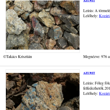
Leírás: A törmel
Lelőhely:
Kozári
©Takács Krisztián
Megnézve: 976 a
azurit
Leírás: Főleg föl
felfedezhetők.20
Lelőhely:
Kozári