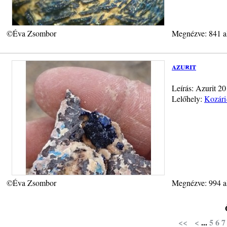
©Éva Zsombor
Megnézve: 841 a
azurit
Leírás: Azurit 2
Lelőhely:
Kozári
©Éva Zsombor
Megnézve: 994 a
<<
<
...
5
6
7