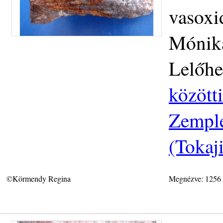
vasoxi
Mónika
Lelőhe
közötti
Zemplé
(Tokaj
©Körmendy Regina
Megnézve: 1256