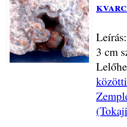
kvarc
Leírás
3 cm s
Lelőhe
közötti
Zemplé
(Tokaj