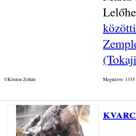
Lelőhe
közötti
Zemplé
(Tokaj
©Kriston Zoltán
Megnézve: 1335
kvarc