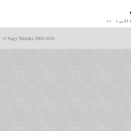
<<
<
...
61
© Nagy Mónika 2009-2026