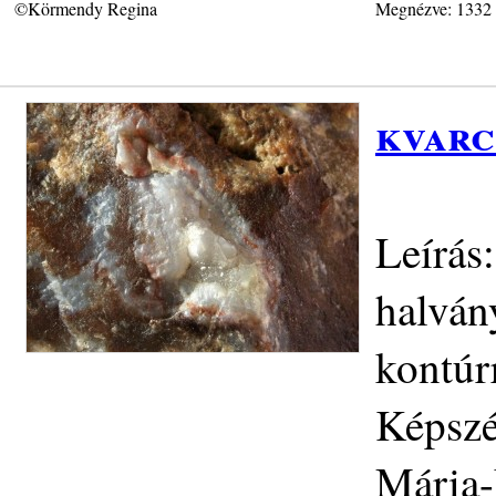
©Körmendy Regina
Megnézve: 1332
kvarc
Leírás
halvány
kontúr
Képszé
Mária-