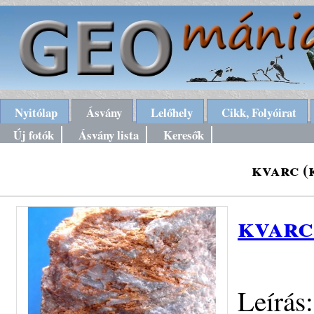
Nyitólap
Ásvány
Lelőhely
Cikk, Folyóirat
Új fotók
Ásvány lista
Keresők
kvarc (
kvarc
Leírás