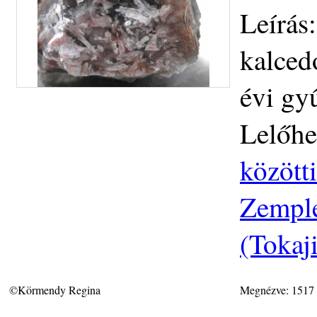
Leírás
kalced
évi gy
Lelőhe
közötti
Zemplé
(Tokaj
©Körmendy Regina
Megnézve: 1517