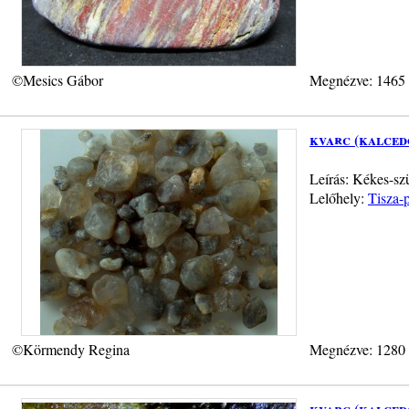
©Mesics Gábor
Megnézve: 1465
kvarc (kalced
Leírás: Kékes-sz
Lelőhely:
Tisza-p
©Körmendy Regina
Megnézve: 1280
kvarc (kalced