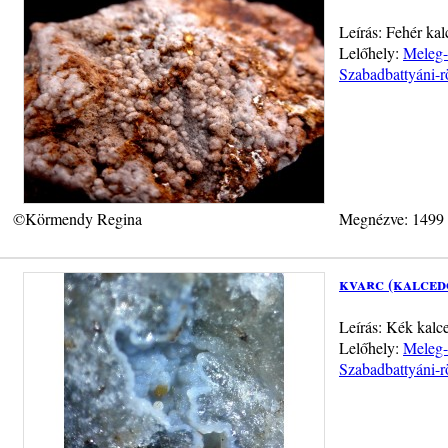
Leírás: Fehér kal
Lelőhely:
Meleg-
Szabadbattyáni-r
©Körmendy Regina
Megnézve: 1499
kvarc (kalced
Leírás: Kék kalc
Lelőhely:
Meleg-
Szabadbattyáni-r