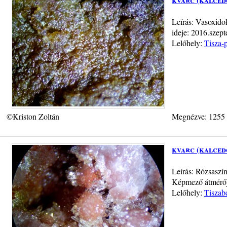
Leírás: Vasoxidok
ideje: 2016.szep
Lelőhely:
Tisza-p
©Kriston Zoltán
Megnézve: 1255
kvarc (kalced
Leírás: Rózsaszí
Képmező átmérője
Lelőhely:
Tiszab