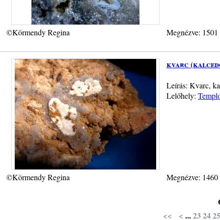
©Körmendy Regina
Megnézve: 1501
kvarc (kalced
Leírás: Kvarc, k
Lelőhely:
Templo
©Körmendy Regina
Megnézve: 1460
<<
<
...
23
24
2