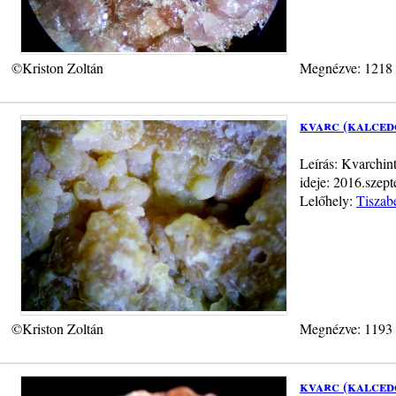
©Kriston Zoltán
Megnézve: 1218
kvarc (kalced
Leírás: Kvarchin
ideje: 2016.szep
Lelőhely:
Tiszab
©Kriston Zoltán
Megnézve: 1193
kvarc (kalced