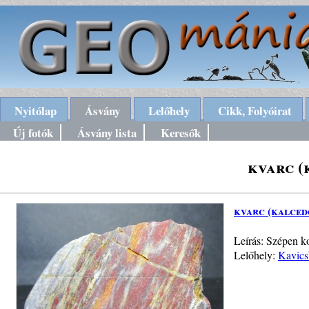
Nyitólap
Ásvány
Lelőhely
Cikk, Folyóirat
Új fotók
Ásvány lista
Keresők
kvarc (
kvarc (kalced
Leírás: Szépen k
Lelőhely:
Kavics