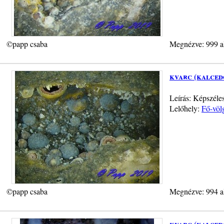
©papp csaba
Megnézve: 999 a
kvarc (kalced
Leírás: Képszél
Lelőhely:
Fő-völ
©papp csaba
Megnézve: 994 a
kvarc (kalced