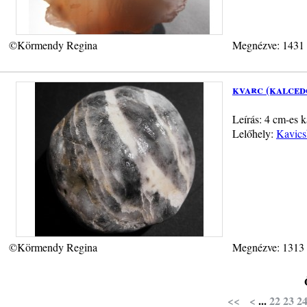
©Körmendy Regina
Megnézve: 1431
kvarc (kalced
Leírás: 4 cm-es k
Lelőhely:
Kavics
©Körmendy Regina
Megnézve: 1313
<<
<
...
22
23
2