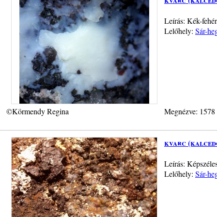
Leírás: Kék-fehér
Lelőhely:
Sár-heg
©Körmendy Regina
Megnézve: 1578
kvarc (kalced
Leírás: Képszéle
Lelőhely:
Sár-heg