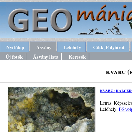
Nyitólap
Ásvány
Lelőhely
Cikk, Folyóirat
Új fotók
Ásvány lista
Keresők
kvarc (
kvarc (kalced
Leírás: Képszél
Lelőhely:
Fő-völ