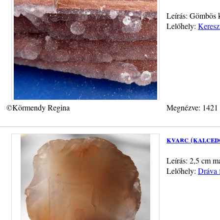
Leírás: Gömbös k
Lelőhely:
Keresz
©Körmendy Regina
Megnézve: 1421
kvarc (kalced
Leírás: 2,5 cm ma
Lelőhely:
Dráva 