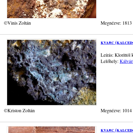
©Vinis Zoltán
Megnézve: 1813
kvarc (kalced
Leírás: Klorittól
Lelőhely:
Kálvár
©Kriston Zoltán
Megnézve: 1014
kvarc (kalced