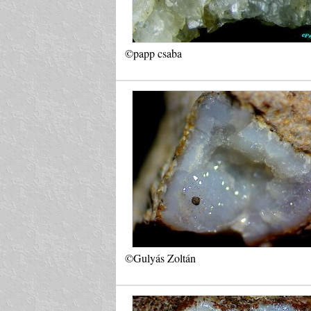
©papp csaba
©Gulyás Zoltán