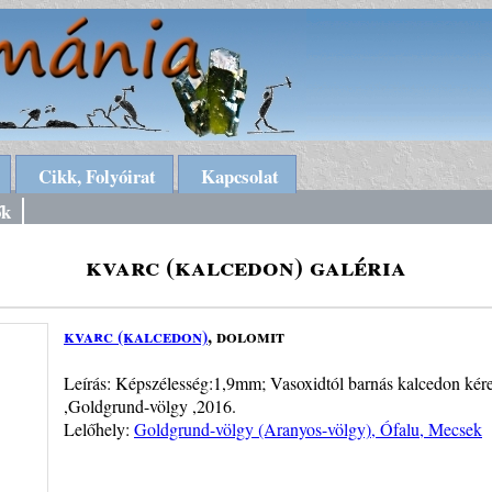
Cikk, Folyóirat
Kapcsolat
ők
kvarc (kalcedon) galéria
kvarc (kalcedon)
, dolomit
Leírás: Képszélesség:1,9mm; Vasoxidtól barnás kalcedon kére
,Goldgrund-völgy ,2016.
Lelőhely:
Goldgrund-völgy (Aranyos-völgy), Ófalu, Mecsek