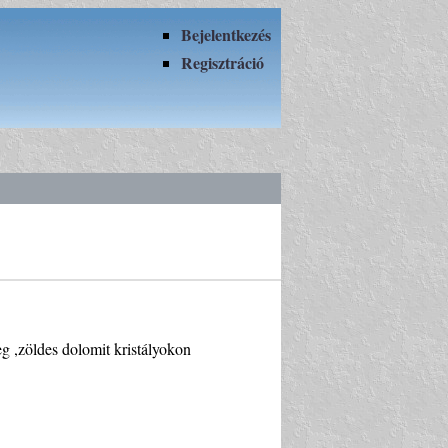
Bejelentkezés
Regisztráció
g ,zöldes dolomit kristályokon