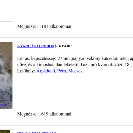
Megnézve: 1187 alkalommal
kvarc (kalcedon)
, kvarc
Leírás: képszélesség: 27mm ;nagyon vékony kalcedon réteg ap
nőve, és a kimoshatatlan feketeföld az apró kvarcok közt ,18r
Lelőhely:
Árpádtető, Pécs, Mecsek
Megnézve: 1619 alkalommal
kvarc (kalcedon)