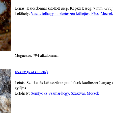
Leírás: Kalcedonnal kitöltött üreg. Képszélesség: 7 mm. Gyűj
Lelőhely:
Vasas, felhagyott feketeszén-külfejtés, Pécs, Mecsek
Megnézve: 794 alkalommal
kvarc (kalcedon)
Leírás: Szürke, és kékesszürke gombócok kaolinszerű anyag a
gyűjtés.
Lelőhely:
Somlyó és Szamár-hegy, Szászvár, Mecsek