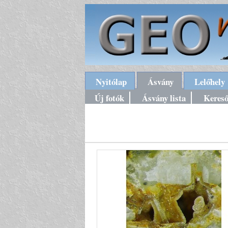
Nyitólap
Ásvány
Lelőhely
Új fotók
Ásvány lista
Keres