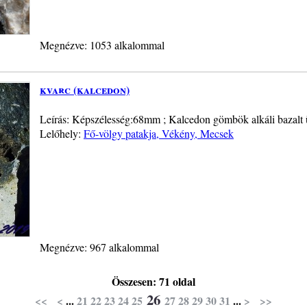
Megnézve: 1053 alkalommal
kvarc (kalcedon)
Leírás: Képszélesség:68mm ; Kalcedon gömbök alkáli bazalt 
Lelőhely:
Fő-völgy patakja, Vékény, Mecsek
Megnézve: 967 alkalommal
Összesen: 71 oldal
26
<<
<
...
21
22
23
24
25
27
28
29
30
31
...
>
>>