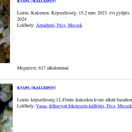
Leírás: Kalcenon. Képszélesség: 15,2 mm. 2023. évi gyűjtés.
2024
Lelőhely:
Árpádtető, Pécs, Mecsek
Megnézve: 617 alkalommal
kvarc (kalcedon)
Leírás: képszélesség:12,45mm ;kalcedon kvarc alkáli bazalto
Lelőhely:
Vasas, felhagyott feketeszén-külfejtés, Pécs, Mecsek