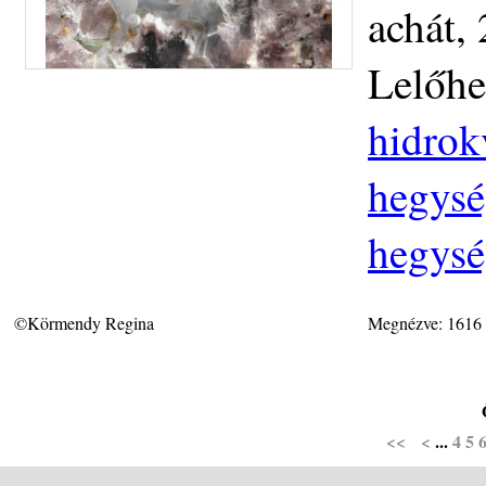
achát,
Lelőhe
hidrok
hegysé
hegysé
©Körmendy Regina
Megnézve: 1616
<<
<
...
4
5