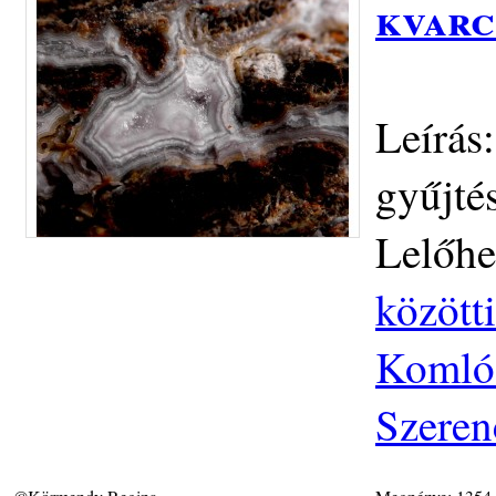
kvarc
Leírás:
gyűjté
Lelőhe
közötti
Komlós
Szeren