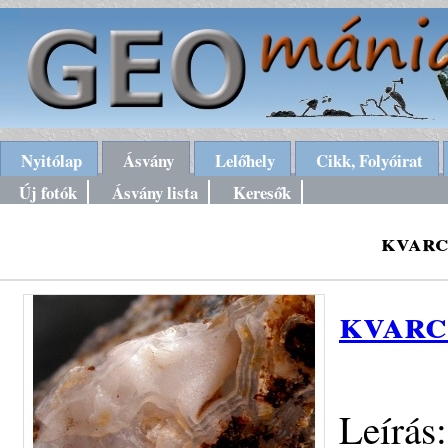
Nyitólap
Ásvány
Lelőhely
Cikk, Folyóirat
Új fotók
Ásvány lista
Keresők
kvarc
kvarc
Leírás