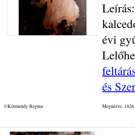
Leírás:
kalced
évi gy
Lelőhe
feltár
és Sze
©Körmendy Regina
Megnézve: 1426