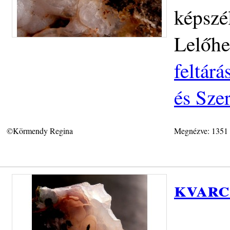
képszé
Lelőhe
feltár
és Sze
©Körmendy Regina
Megnézve: 1351
kvarc