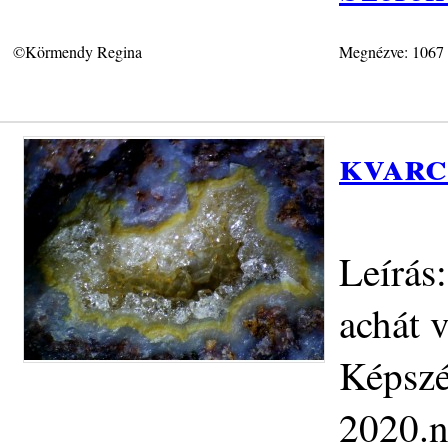
©Körmendy Regina
Megnézve: 1067
kvarc
Leírás:
achát v
Képszé
2020.n