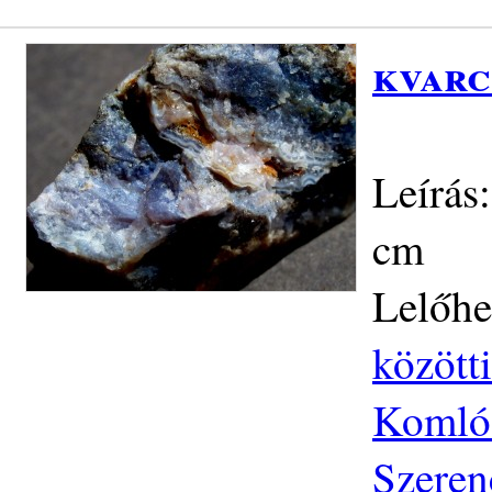
kvarc
Leírás
cm
Lelőhe
közötti
Komlós
Szeren