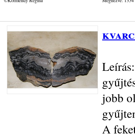
©Körmendy Regina
Megnézve: 1354
kvarc
Leírás
gyűjtés
jobb o
gyűjte
A feke