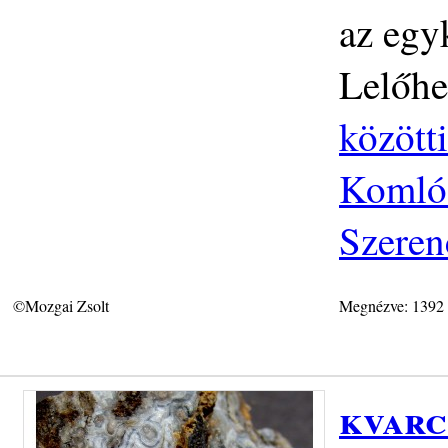
az egyk
Lelőhe
közötti
Komlós
Szeren
©Mozgai Zsolt
Megnézve: 1392
kvarc