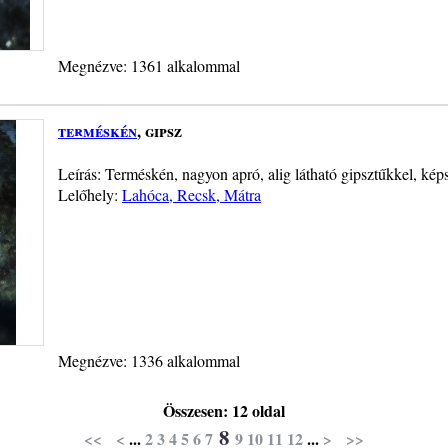
Megnézve: 1361 alkalommal
terméskén
, gipsz
Leírás: Terméskén, nagyon apró, alig látható gipsztűkkel, ké
Lelőhely:
Lahóca, Recsk, Mátra
Megnézve: 1336 alkalommal
Összesen: 12 oldal
8
<<
<
...
2
3
4
5
6
7
9
10
11
12
...
>
>>