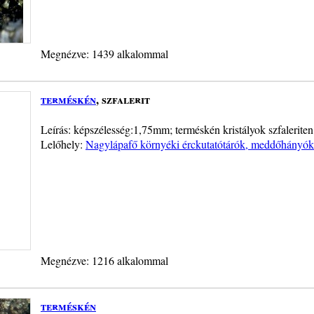
Megnézve: 1439 alkalommal
terméskén
, szfalerit
Leírás: képszélesség:1,75mm; terméskén kristályok szfaleriten
Lelőhely:
Nagylápafő környéki érckutatótárók, meddőhányók, 
Megnézve: 1216 alkalommal
terméskén