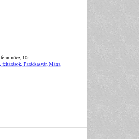
 fenn-nőve, 10r
feltárások, Parádsasvár, Mátra