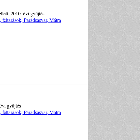
llett, 2010. évi gyűjtés
feltárások, Parádsasvár, Mátra
évi gyűjtés
feltárások, Parádsasvár, Mátra