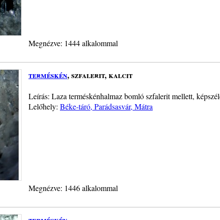
Megnézve: 1444 alkalommal
terméskén
, szfalerit, kalcit
Leírás: Laza terméskénhalmaz bomló szfalerit mellett, képszé
Lelőhely:
Béke-táró, Parádsasvár, Mátra
Megnézve: 1446 alkalommal
terméskén