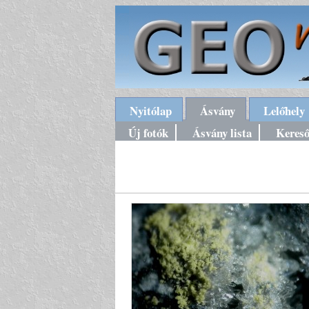
Nyitólap
Ásvány
Lelőhely
Új fotók
Ásvány lista
Keres