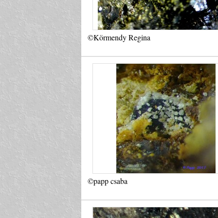
©Körmendy Regina
©papp csaba