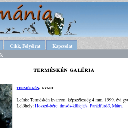
Cikk, Folyóirat
Kapcsolat
ők
terméskén galéria
terméskén
, kvarc
Leírás: Terméskén kvarcon, képszélesség 4 mm, 1999. évi gyű
Lelőhely:
Hosszú-bérc, timsós-külfejtés, Parádfürdő, Mátra