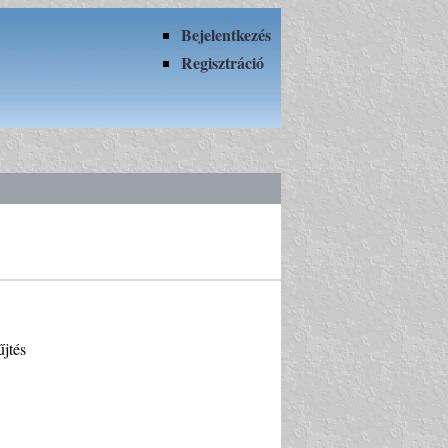
Bejelentkezés
Regisztráció
jtés