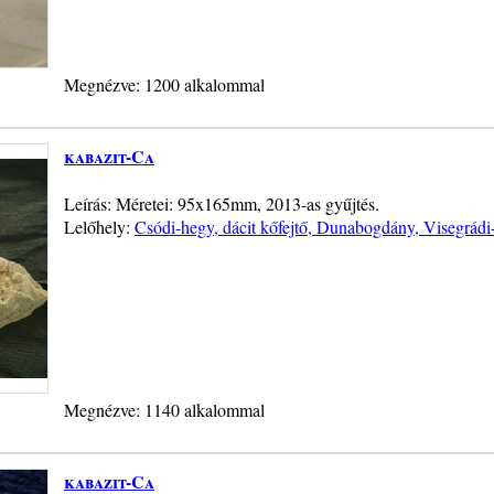
Megnézve: 1200 alkalommal
kabazit-Ca
Leírás: Méretei: 95x165mm, 2013-as gyűjtés.
Lelőhely:
Csódi-hegy, dácit kőfejtő, Dunabogdány, Visegrád
Megnézve: 1140 alkalommal
kabazit-Ca