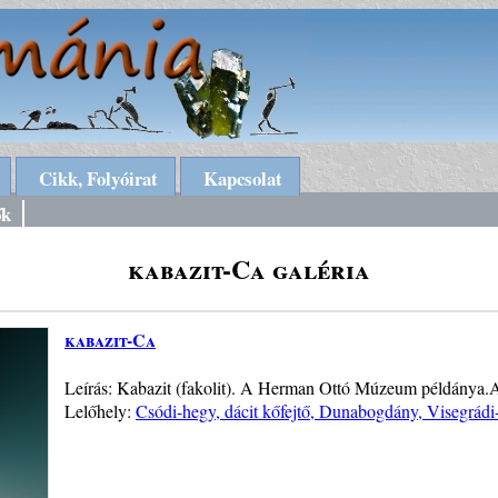
Cikk, Folyóirat
Kapcsolat
ők
kabazit-Ca galéria
kabazit-Ca
Leírás: Kabazit (fakolit). A Herman Ottó Múzeum példánya.
Lelőhely:
Csódi-hegy, dácit kőfejtő, Dunabogdány, Visegrád