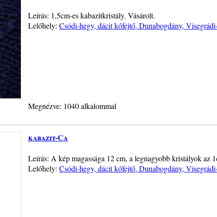
Leírás: 1,5cm-es kabazitkristály. Vásárolt.
Lelőhely:
Csódi-hegy, dácit kőfejtő, Dunabogdány, Visegrád
Megnézve: 1040 alkalommal
kabazit-Ca
Leírás: A kép magassága 12 cm, a legnagyobb kristályok az 1c
Lelőhely:
Csódi-hegy, dácit kőfejtő, Dunabogdány, Visegrád