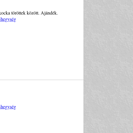
ocka töröttek között. Ajándék.
i-hegység
i-hegység