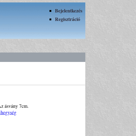
Bejelentkezés
Regisztráció
Az ásvány 7cm.
i-hegység