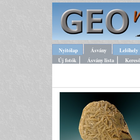
Nyitólap
Ásvány
Lelőhely
Új fotók
Ásvány lista
Keres