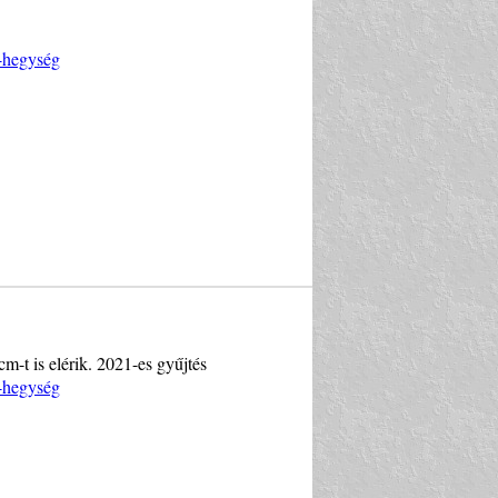
i-hegység
m-t is elérik. 2021-es gyűjtés
i-hegység