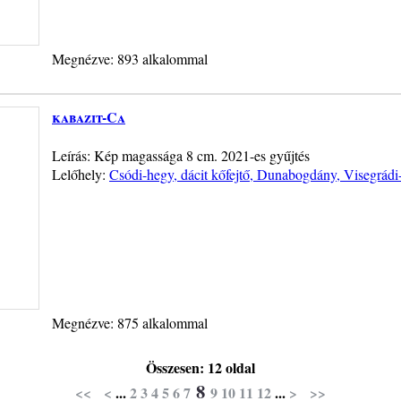
Megnézve: 893 alkalommal
kabazit-Ca
Leírás: Kép magassága 8 cm. 2021-es gyűjtés
Lelőhely:
Csódi-hegy, dácit kőfejtő, Dunabogdány, Visegrád
Megnézve: 875 alkalommal
Összesen: 12 oldal
8
<<
<
...
2
3
4
5
6
7
9
10
11
12
...
>
>>