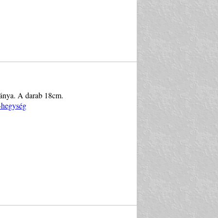
dánya. A darab 18cm.
i-hegység