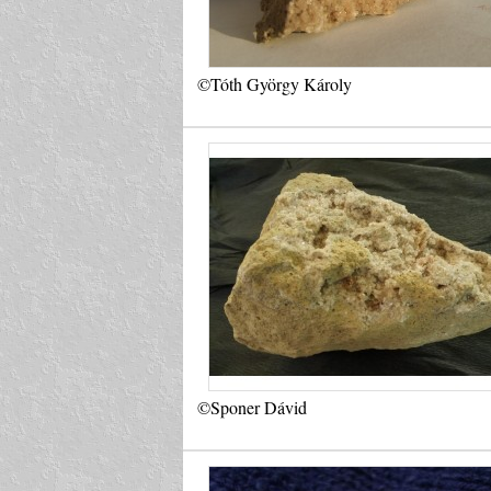
©Tóth György Károly
©Sponer Dávid