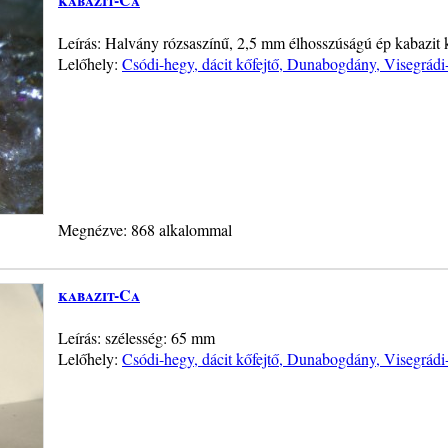
Leírás: Halvány rózsaszínű, 2,5 mm élhosszúságú ép kabazit k
Lelőhely:
Csódi-hegy, dácit kőfejtő, Dunabogdány, Visegrád
Megnézve: 868 alkalommal
kabazit-Ca
Leírás: szélesség: 65 mm
Lelőhely:
Csódi-hegy, dácit kőfejtő, Dunabogdány, Visegrád