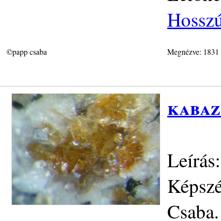
Hosszú
©papp csaba
Megnézve: 1831
kabaz
Leírás:
Képszé
Csaba.