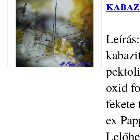
kabaz
Leírás
kabazi
pektol
oxid fo
fekete
ex Pap
Lelőhe