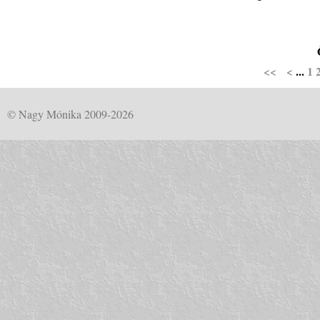
<<
<
...
1
© Nagy Mónika 2009-2026