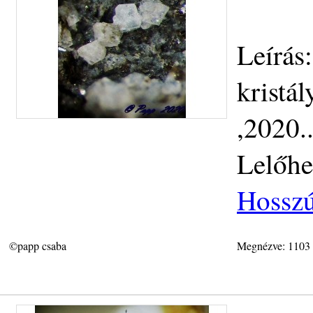
Leírás
kristál
,2020.
Lelőhe
Hosszú
©papp csaba
Megnézve: 1103