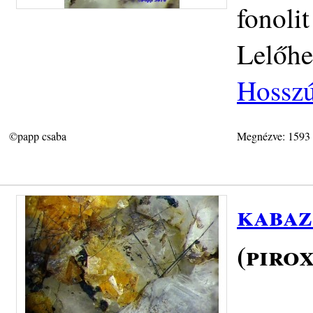
fonoli
Lelőhe
Hosszú
©papp csaba
Megnézve: 1593
kabaz
(piro