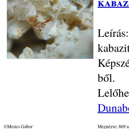
kabaz
Leírás
kabazit
Képszé
ből.
Lelőhe
Dunabo
©Mesics Gábor
Megnézve: 869 a