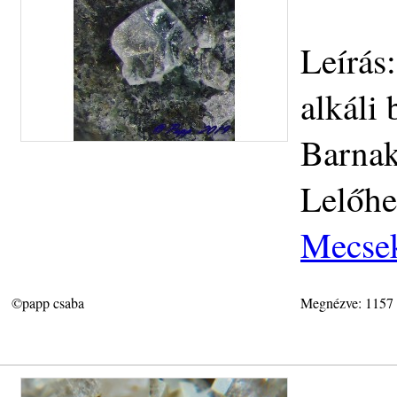
Leírás
alkáli
Barnak
Lelőhe
Mecse
©papp csaba
Megnézve: 1157