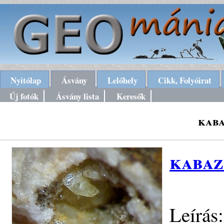
Nyitólap
Ásvány
Lelőhely
Cikk, Folyóirat
Új fotók
Ásvány lista
Keresők
kaba
kabaz
Leírás