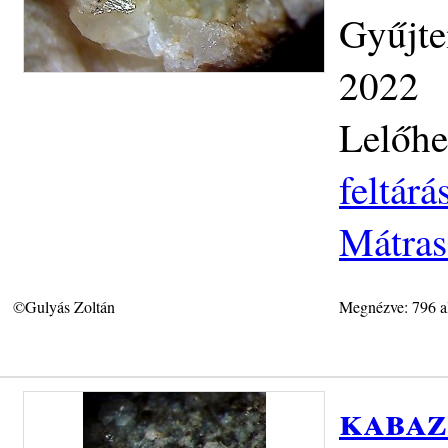
Gyűjte
2022
Lelőhe
feltár
Mátras
©Gulyás Zoltán
Megnézve: 796 a
kabaz