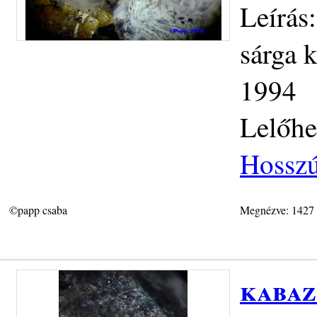
Leírás
sárga k
1994
Lelőhe
Hosszú
©papp csaba
Megnézve: 1427
kabaz