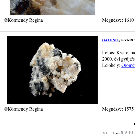
©Körmendy Regina
Megnézve: 1610
galenit
, kvar
Leírás: Kvarc, m
2000. évi gyűjtés
Lelőhely:
Ólomér
©Körmendy Regina
Megnézve: 1575
<<
<
...
8
9
10