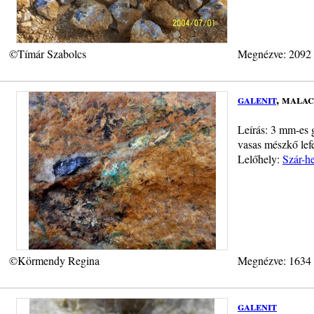
©Tímár Szabolcs
Megnézve: 2092
galenit
, malac
Leírás: 3 mm-es 
vasas mészkő lefe
Lelőhely:
Szár-h
©Körmendy Regina
Megnézve: 1634
galenit