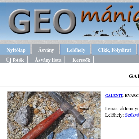
Nyitólap
Ásvány
Lelőhely
Cikk, Folyóirat
Új fotók
Ásvány lista
Keresők
ga
galenit
, kvarc
Leírás: öklömnyi 
Lelőhely:
Szűzvá