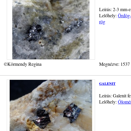
Leírás: 2-3 mm-es
Lelőhely:
Ördög-
rög
©Körmendy Regina
Megnézve: 1537
galenit
Leírás: Galenit f
Lelőhely:
Ólomér