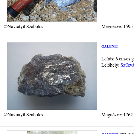
©Navratyil Szabolcs
Megnézve: 1595
galenit
Leírás: 6 cm-es g
Lelőhely:
Szűzvá
©Navratyil Szabolcs
Megnézve: 1762
galenit
, kvarc