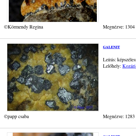
©Körmendy Regina
Megnézve: 1304
galenit
Leírás: képszéles
Lelőhely:
Kozári
©papp csaba
Megnézve: 1283
galenit