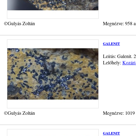
©Gulyás Zoltán
Megnézve: 958 a
galenit
Leírás: Galenit.
Lelőhely:
Kozári
©Gulyás Zoltán
Megnézve: 1019
galenit