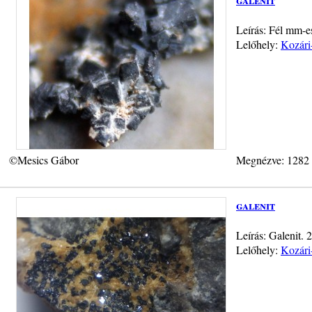
Leírás: Fél mm-e
Lelőhely:
Kozári
©Mesics Gábor
Megnézve: 1282
galenit
Leírás: Galenit.
Lelőhely:
Kozári