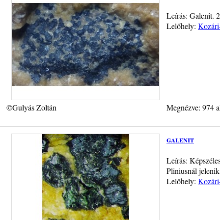
Leírás: Galenit.
Lelőhely:
Kozári
©Gulyás Zoltán
Megnézve: 974 a
galenit
Leírás: Képszéles
Pliniusnál jeleni
Lelőhely:
Kozári