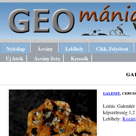
Nyitólap
Ásvány
Lelőhely
Cikk, Folyóirat
Új fotók
Ásvány lista
Keresők
ga
galenit
, cerus
Leírás: Galenitér
képszélesség 1,2
Lelőhely:
Kozári