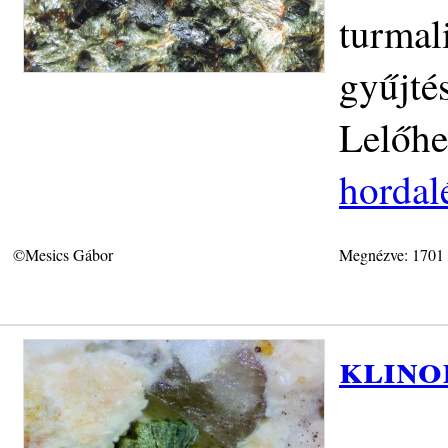
turmal
gyűjté
Lelőhe
hordal
©Mesics Gábor
Megnézve: 1701
klino