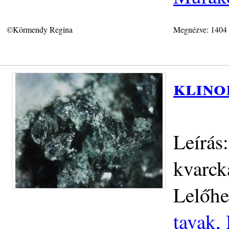
©Körmendy Regina
Megnézve: 1404
klino
Leírás
kvarck
Lelőhe
tavak,