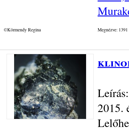
Murake
©Körmendy Regina
Megnézve: 1391
klino
Leírás:
2015. 
Lelőhe