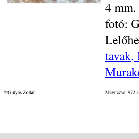
4 mm. 
fotó: 
Lelőhe
tavak,
Murake
©Gulyás Zoltán
Megnézve: 972 a