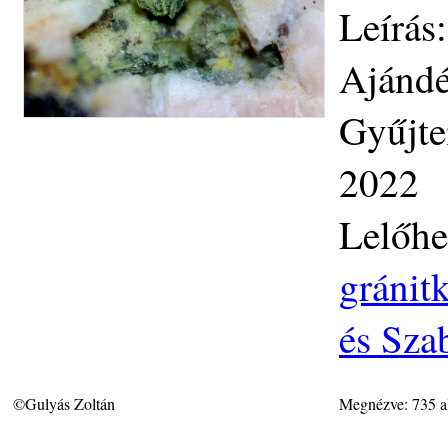
Leírás
Ajándé
Gyűjte
2022
Lelőhe
gránit
és Sza
©Gulyás Zoltán
Megnézve: 735 a