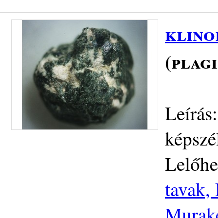
klino
(plag
Leírás
képszé
Lelőhe
tavak,
Murake