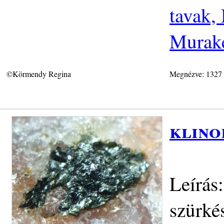
tavak,
Murake
©Körmendy Regina
Megnézve: 1327
klino
Leírás:
szürké