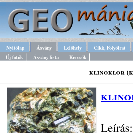
Nyitólap
Ásvány
Lelőhely
Cikk, Folyóirat
Új fotók
Ásvány lista
Keresők
klinoklor (k
klino
Leírás