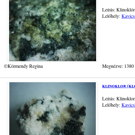
Leírás: Klinoklór
Lelőhely:
Kavics
©Körmendy Regina
Megnézve: 1380
klinoklor (kl
Leírás: Klinoklo
Lelőhely:
Kavics