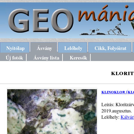
Nyitólap
Ásvány
Lelőhely
Cikk, Folyóirat
Új fotók
Ásvány lista
Keresők
klorit
klinoklor (kl
Leírás: Kloritzá
2019.augusztus.
Lelőhely:
Kálvár