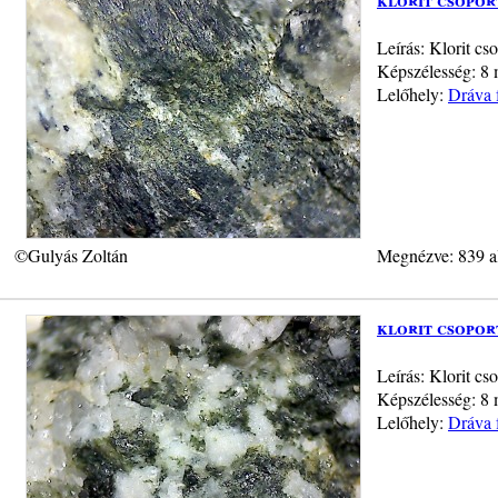
Leírás: Klorit c
Képszélesség: 8 
Lelőhely:
Dráva 
©Gulyás Zoltán
Megnézve: 839 a
klorit csopor
Leírás: Klorit c
Képszélesség: 8 
Lelőhely:
Dráva 