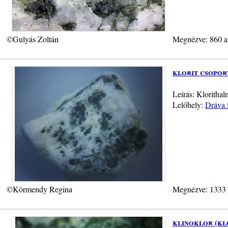
©Gulyás Zoltán
Megnézve: 860 a
klorit csopor
Leírás: Kloritha
Lelőhely:
Dráva 
©Körmendy Regina
Megnézve: 1333
klinoklor (kl