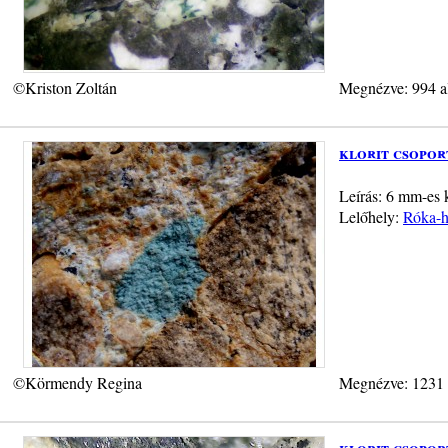
©Kriston Zoltán
Megnézve: 994 a
klorit csopor
Leírás: 6 mm-es k
Lelőhely:
Róka-h
©Körmendy Regina
Megnézve: 1231
klorit csopor