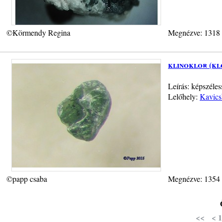
©Körmendy Regina
Megnézve: 1318
klinoklor (kl
Leírás: képszéle
Lelőhely:
Kavics
©papp csaba
Megnézve: 1354
<<
<
1