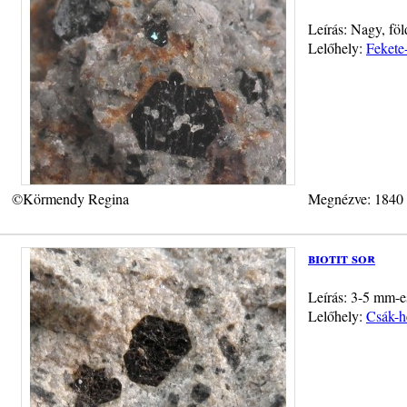
Leírás: Nagy, föl
Lelőhely:
Fekete
©Körmendy Regina
Megnézve: 1840
biotit sor
Leírás: 3-5 mm-es
Lelőhely:
Csák-h