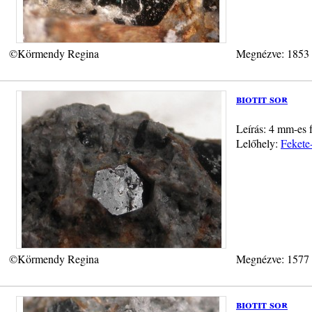
©Körmendy Regina
Megnézve: 1853
biotit sor
Leírás: 4 mm-es f
Lelőhely:
Fekete
©Körmendy Regina
Megnézve: 1577
biotit sor