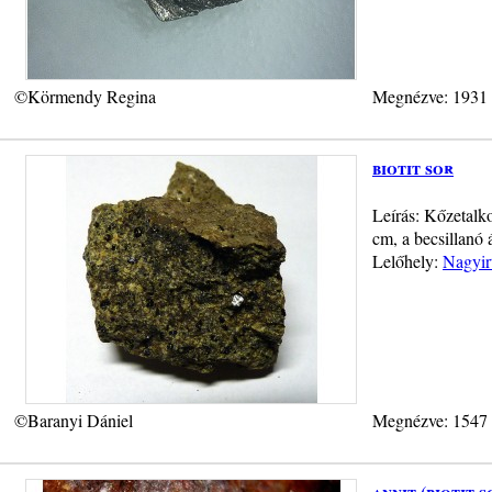
©Körmendy Regina
Megnézve: 1931
biotit sor
Leírás: Kőzetalko
cm, a becsillanó
Lelőhely:
Nagyir
©Baranyi Dániel
Megnézve: 1547
annit (biotit s