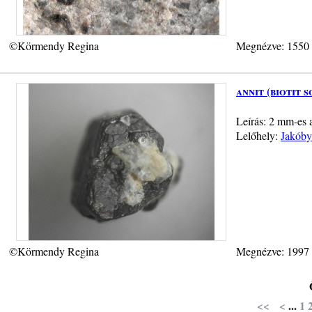
©Körmendy Regina
Megnézve: 1550
annit (biotit s
Leírás: 2 mm-es a
Lelőhely:
Jakóby
©Körmendy Regina
Megnézve: 1997
<<
<
...
1