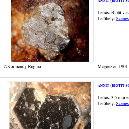
Leírás: Biotit va
Lelőhely:
Szenes
©Körmendy Regina
Megnézve: 1901
annit (biotit s
Leírás: 3,5 mm-es
Lelőhely:
Szenes