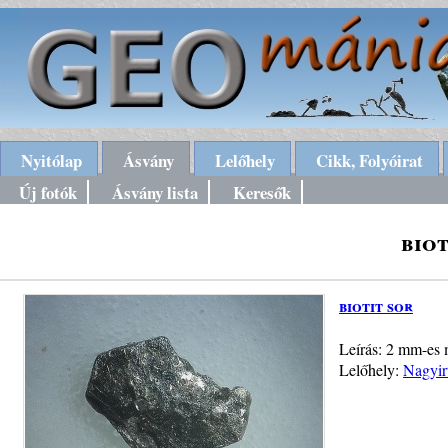
Nyitólap
Ásvány
Lelőhely
Cikk, Folyóirat
Új fotók
Ásvány lista
Keresők
biot
biotit sor
Leírás: 2 mm-es m
Lelőhely:
Nagyir