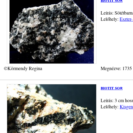
Leírás: Sötétbarn
Lelőhely:
Eszter-
©Körmendy Regina
Megnézve: 1735
biotit sor
Leírás: 3 cm hoss
Lelőhely:
Kisger