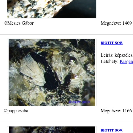
©Mesics Gábor
Megnézve: 1469
biotit sor
Leírás: képszéle
Lelőhely:
Kisger
©papp csaba
Megnézve: 1166
biotit sor