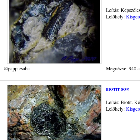
Leírás: Képszéle
Lelőhely:
Kisger
©papp csaba
Megnézve: 940 a
biotit sor
Leírás: Biotit. 
Lelőhely:
Kisger