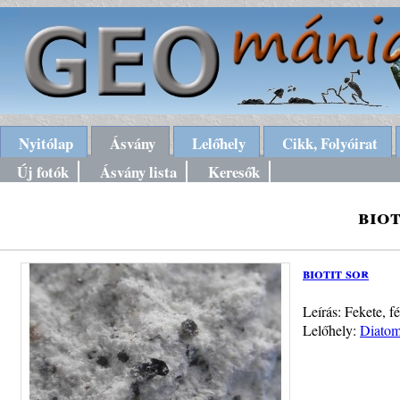
Nyitólap
Ásvány
Lelőhely
Cikk, Folyóirat
Új fotók
Ásvány lista
Keresők
biot
biotit sor
Leírás: Fekete, fé
Lelőhely:
Diatom