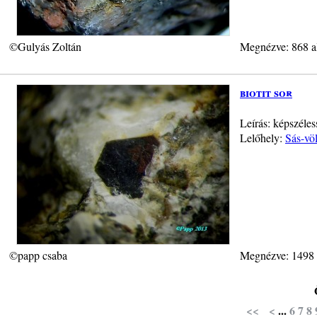
©Gulyás Zoltán
Megnézve: 868 a
biotit sor
Leírás: képszél
Lelőhely:
Sás-vö
©papp csaba
Megnézve: 1498
<<
<
...
6
7
8