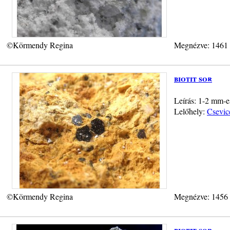
©Körmendy Regina
Megnézve: 1461
biotit sor
Leírás: 1-2 mm-es
Lelőhely:
Csevicé
©Körmendy Regina
Megnézve: 1456
biotit sor