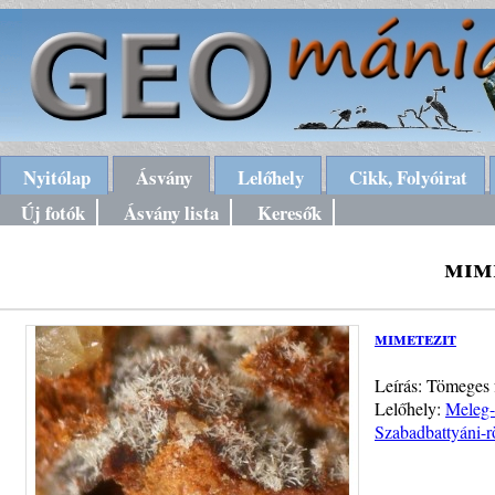
Nyitólap
Ásvány
Lelőhely
Cikk, Folyóirat
Új fotók
Ásvány lista
Keresők
mim
mimetezit
Leírás: Tömeges 
Lelőhely:
Meleg-
Szabadbattyáni-r